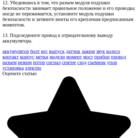
12. Убедившись в том, что разъем модуля подушки
безопасности занимает правильное положение и его проводка
нигде не пережимается, установите модуль подушки
безопасности и затяните винты его крепления предписанным
моментом.
13. Подсоедините провод к отрицательному выводу
аккумулятора.
аккумулятор
болт
вес
выпуск
датчик
зажим
звук
колесо
контакт
корпус
метки
модели
момент
мост
прибор
провод
разъем
режим
ротор
сигнал
снятие
сход
съемник
упор
установка
электро
Оцените статью