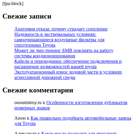
[fpa-block]
Свежие записи
Анатомия отказа: почему страдает сцепление
Надежность в экстремальных условиях:
самоочищающиеся воздушные фильтры для
спецтехники Toyota
Может ли чип-тюнинг БМВ повлиять на работу
системы кондиционирования
Кабели и переходники: обеспечение подключения и
расширение возможностей вашей toyota
Эксплуатационный износ ходовой части в условиях
агрессивной дорожной среды
Свежие комментарии
ooounistroy.ru
к
Особенности изготовления дубликатов
номерных знаков
Анон
к
Как правильно подобрать автомобильные лампы
для Toyota
Александр
к
Какое масло подходит для двигателя