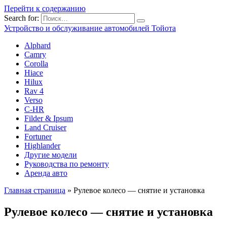
Перейти к содержанию
Search for:
Устройство и обслуживание автомобилей Тойота
Alphard
Camry
Corolla
Hiace
Hilux
Rav 4
Verso
C-HR
Filder & Ipsum
Land Cruiser
Fortuner
Highlander
Другие модели
Руководства по ремонту
Аренда авто
Главная страница
»
Рулевое колесо — снятие и установка
Рулевое колесо — снятие и установка