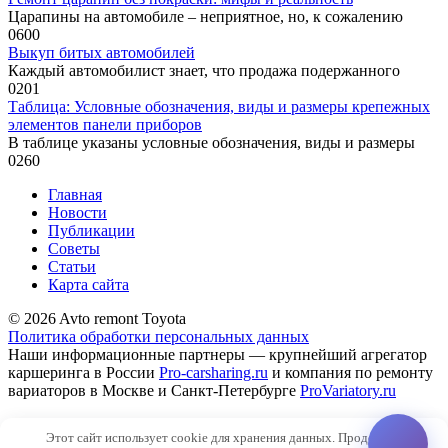
Царапины на автомобиле – неприятное, но, к сожалению
0
600
Выкуп битых автомобилей
Каждый автомобилист знает, что продажа подержанного
0
201
Таблица: Условные обозна­чения, виды и размеры крепежных
элементов панели приборов
В таблице указаны условные обозна­чения, виды и размеры
0
260
Главная
Новости
Публикации
Советы
Статьи
Карта сайта
© 2026 Avto remont Toyota
Политика обработки персональных данных
Наши информационные партнеры — крупнейший агрегатор
каршеринга в России
Pro-carsharing.ru
и компания по ремонту
вариаторов в Москве и Санкт-Петербурге
ProVariatory.ru
Сео-продвижение и техническое сопровождение сайта
Этот сайт использует cookie для хранения данных. Продолжая
SiteNaWordpres.ru