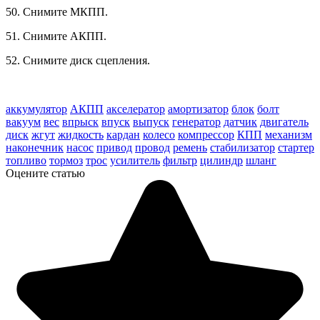
50. Снимите МКПП.
51. Снимите АКПП.
52. Снимите диск сцепления.
tech doc corolla 2000-06
аккумулятор
АКПП
акселератор
амортизатор
блок
болт
вакуум
вес
впрыск
впуск
выпуск
генератор
датчик
двигатель
диск
жгут
жидкость
кардан
колесо
компрессор
КПП
механизм
наконечник
насос
привод
провод
ремень
стабилизатор
стартер
топливо
тормоз
трос
усилитель
фильтр
цилиндр
шланг
Оцените статью