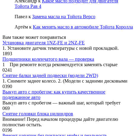
Александр
к
Какое масло подходит для двигателя
Тойота Рав 4
Павел
к
Замена масла на Тойота Версо
Артём
к
Как менять масло в автомобиле Тойота Королла
Вам также может понравиться
Установка двигателя 1NZ-FE и 2NZ-FE
1. Установите датчик температуры с новой прокладкой.
1
893
Подшипники коленчатого вала — проверка
1 При ремонте всегда рекомендуется заменять старые
0
241
Снятие балки задней подвески (модели 2WD)
1. Снимите заднее колесо. 2. (Модели с задними дисковыми
0
390
Выкуп авто с пробегом: как купить качественное
подержанное авто
Выкуп авто с пробегом — важный шаг, который требует
0
69
Снятие головки блока цилиндров
Внимание! Перед началом процедуры дайте двигателю
полностью остыть.
0
196
Ремонт царапин без покраски: мифы и реальность