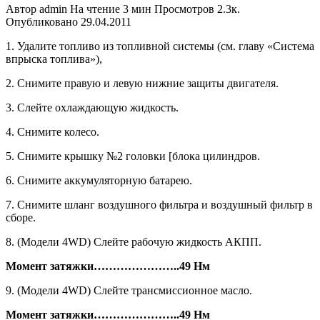
Автор
admin
На чтение
3 мин
Просмотров
2.3к.
Опубликовано
29.04.2011
1. Удалите топливо из топливной сис­темы (см. главу «Система
впрыска то­плива»),
2. Снимите правую и левую нижние защиты двигателя.
3. Слейте охлаждающую жидкость.
4. Снимите колесо.
5. Снимите крышку №2 головки [блока цилиндров.
6. Снимите аккумуляторную батарею.
7. Снимите шланг воздушного фильт­ра и воздушный фильтр в
сборе.
8. (Модели 4WD) Слейте рабочую жидкость АКПП.
Момент затяжки…………………..
49
Нм
9. (Модели 4WD) Слейте трансмисси­онное масло.
Момент затяжки
…………………..
49 Нм