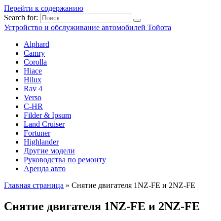
Перейти к содержанию
Search for:
Устройство и обслуживание автомобилей Тойота
Alphard
Camry
Corolla
Hiace
Hilux
Rav 4
Verso
C-HR
Filder & Ipsum
Land Cruiser
Fortuner
Highlander
Другие модели
Руководства по ремонту
Аренда авто
Главная страница
»
Снятие двигателя 1NZ-FE и 2NZ-FE
Снятие двигателя 1NZ-FE и 2NZ-FE