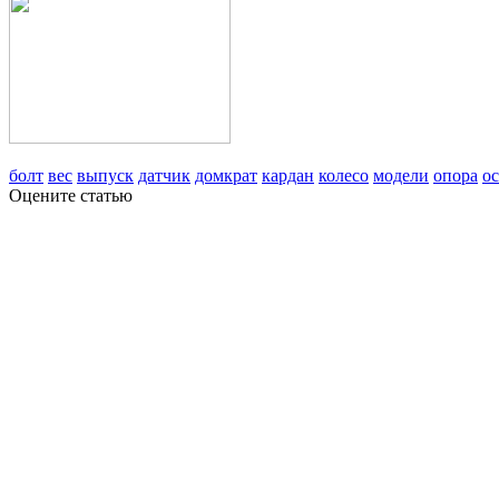
болт
вес
выпуск
датчик
домкрат
кардан
колесо
модели
опора
ос
Оцените статью