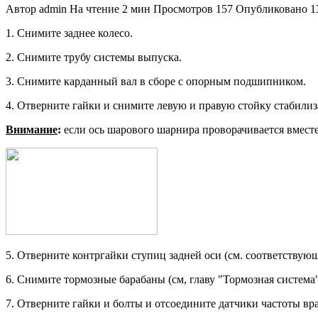
Автор
admin
На чтение
2 мин
Просмотров
157
Опубликовано
1
1. Снимите заднее колесо.
2. Снимите трубу системы выпуска.
3. Снимите карданный вал в сборе с опорным подшипником.
4. Отверните гайки и снимите левую и правую стойку стабилиз
Внимание
:
если ось шарового шарни­ра проворачивается вместе
5. Отверните контргайки ступиц задней оси (см. соответствующ
6. Снимите тормозные барабаны (см, главу "Тормозная система"
7. Отверните гайки и болты и отсо­едините датчики частоты вр