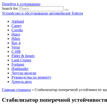
Перейти к содержанию
Search for:
Устройство и обслуживание автомобилей Тойота
Alphard
Camry
Corolla
Hiace
Hilux
Rav 4
Verso
C-HR
Filder & Ipsum
Land Cruiser
Fortuner
Highlander
Другие модели
Руководства по ремонту
Аренда авто
Главная страница
»
Стабилизатор попереч­ной устойчивости з
Стабилизатор попереч­ной устойчивост