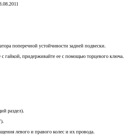
3.08.2011
атора попе­речной устойчивости задней подвески.
 с гайкой, придерживайте ее с помощью тор­цевого ключа.
ий раздел).
).
ащения левого и правого колес и их провода.