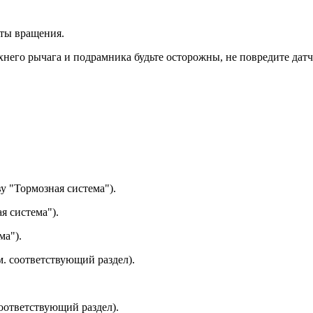
оты вращения.
не­го рычага и подрамника будьте осторожны, не повредите датч
ву "Тормозная система").
я система").
ма").
. соответ­ствующий раздел).
оответст­вующий раздел).