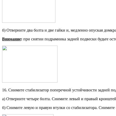
б) Отверните два болта и две гайки и, медленно опуская домкра
Внимание
:
при снятии подрамника задней подвески будьте осто
16. Снимите стабилизатор поперечной устойчивости задней по
а) Отверните четыре болта. Сними­те левый и правый кронштей
б) Снимите левую и правую втулки со стабилизатора. Снимите с