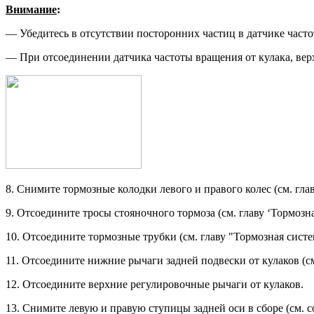
Внимание
:
— Убедитесь в отсутствии посто­ронних частиц в датчике част
— При отсоединении датчика час­тоты вращения от кулака, верх
8. Снимите тормозные колодки левого и правого колес (см. гла
9. Отсоедините тросы стояночного тор­моза (см. главу ‘Тормозна
10. Отсоедините тормозные трубки (см. главу "Тормозная систе
11. Отсоедините нижние рычаги зад­ней подвески от кулаков (см
12. Отсоедините верхние регулиро­вочные рычаги от кулаков.
13. Снимите левую и правую ступицы задней оси в сборе (см. с