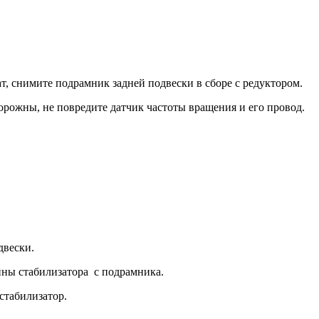
т, сни­мите подрамник задней подвески в сборе с редуктором.
рожны, не повредите датчик частоты вра­щения и его провод.
двески.
ны ста­билизатора с подрамника.
таби­лизатор.