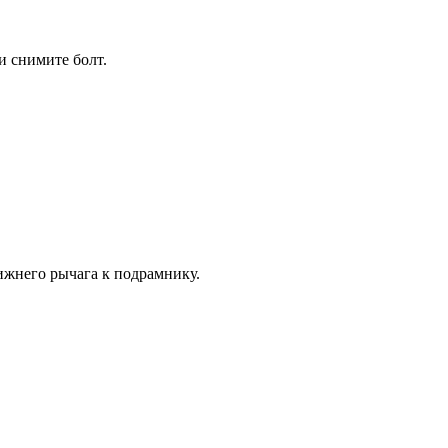
 сними­те болт.
нижнего рычага к подрамнику.