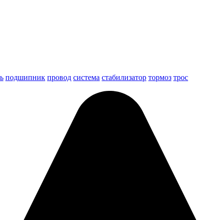
ь
подшипник
провод
система
стабилизатор
тормоз
трос