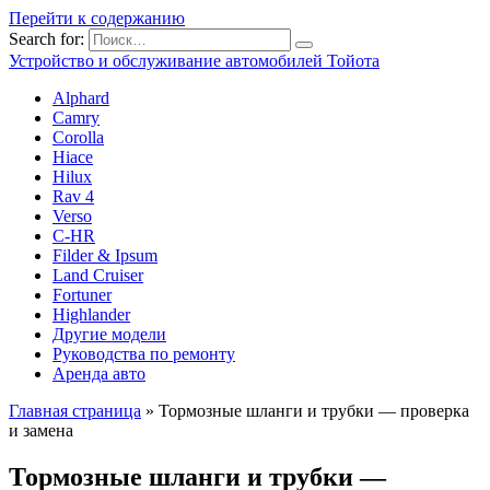
Перейти к содержанию
Search for:
Устройство и обслуживание автомобилей Тойота
Alphard
Camry
Corolla
Hiace
Hilux
Rav 4
Verso
C-HR
Filder & Ipsum
Land Cruiser
Fortuner
Highlander
Другие модели
Руководства по ремонту
Аренда авто
Главная страница
»
Тормозные шланги и трубки — проверка
и замена
Тормозные шланги и трубки —