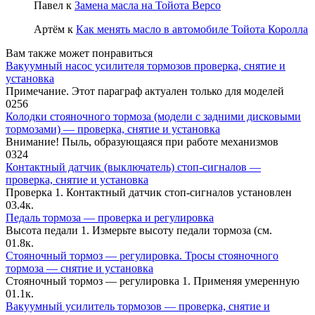
Павел
к
Замена масла на Тойота Версо
Артём
к
Как менять масло в автомобиле Тойота Королла
Вам также может понравиться
Вакуумный насос усилителя тормозов проверка, снятие и
установка
Примечание. Этот параграф актуален только для моделей
0
256
Колодки стояночного тормоза (модели с задними дисковыми
тормозами) — проверка, снятие и установка
Внимание! Пыль, образующаяся при работе механизмов
0
324
Контактный датчик (выключатель) стоп-сигналов —
проверка, снятие и установка
Проверка 1. Контактный датчик стоп-сигналов установлен
0
3.4к.
Педаль тормоза — проверка и регулировка
Высота педали 1. Измерьте высоту педали тормоза (см.
0
1.8к.
Стояночный тормоз — регулировка. Тросы стояночного
тормоза — снятие и установка
Стояночный тормоз — регулировка 1. Применяя умеренную
0
1.1к.
Вакуумный усилитель тормозов — проверка, снятие и