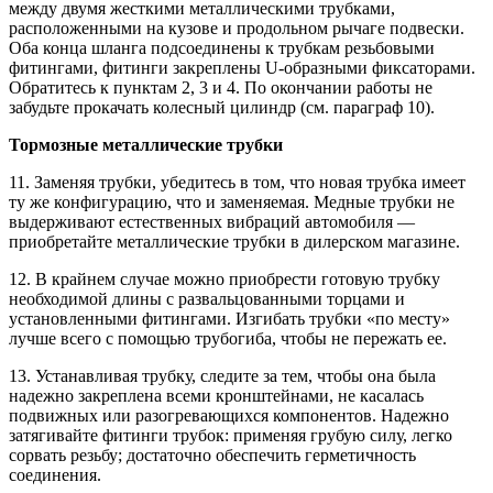
между двумя жесткими металлическими трубками,
расположенными на кузове и продольном рычаге подвески.
Оба конца шланга подсоединены к трубкам резьбовыми
фитингами, фитинги закреплены U-образными фиксаторами.
Обратитесь к пунктам 2, 3 и 4. По окончании работы не
забудьте прокачать колесный цилиндр (см. параграф 10).
Тормозные металлические трубки
11. Заменяя трубки, убедитесь в том, что новая трубка имеет
ту же конфигурацию, что и заменяемая. Медные трубки не
выдерживают естественных вибраций автомобиля —
приобретайте металлические трубки в дилерском магазине.
12. В крайнем случае можно приобрести готовую трубку
необходимой длины с развальцованными торцами и
установленными фитингами. Изгибать трубки «по месту»
лучше всего с помощью трубогиба, чтобы не пережать ее.
13. Устанавливая трубку, следите за тем, чтобы она была
надежно закреплена всеми кронштейнами, не касалась
подвижных или разогревающихся компонентов. Надежно
затягивайте фитинги трубок: применяя грубую силу, легко
сорвать резьбу; достаточно обеспечить герметичность
соединения.