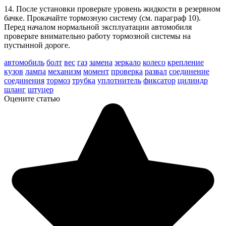
14. После установки проверьте уровень жидкости в резервном
бачке. Прокачайте тормозную систему (см. параграф 10).
Перед началом нормальной эксплуатации автомобиля
проверьте внимательно работу тормозной системы на
пустынной дороге.
автомобиль
болт
вес
газ
замена
зеркало
колесо
крепление
кузов
лампа
механизм
момент
проверка
развал
соединение
соединения
тормоз
трубка
уплотнитель
фиксатор
цилиндр
шланг
штуцер
Оцените статью