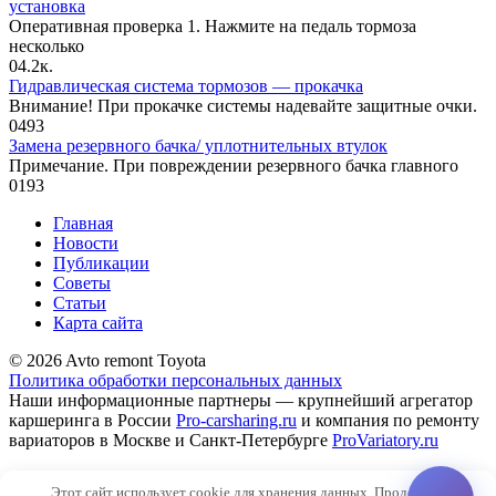
установка
Оперативная проверка 1. Нажмите на педаль тормоза
несколько
0
4.2к.
Гидравлическая система тормозов — прокачка
Внимание! При прокачке системы надевайте защитные очки.
0
493
Замена резервного бачка/ уплотнительных втулок
Примечание. При повреждении резервного бачка главного
0
193
Главная
Новости
Публикации
Советы
Статьи
Карта сайта
© 2026 Avto remont Toyota
Политика обработки персональных данных
Наши информационные партнеры — крупнейший агрегатор
каршеринга в России
Pro-carsharing.ru
и компания по ремонту
вариаторов в Москве и Санкт-Петербурге
ProVariatory.ru
Сео-продвижение и техническое сопровождение сайта
Этот сайт использует cookie для хранения данных. Продолжая