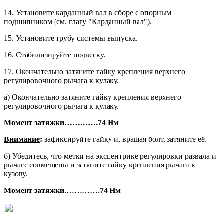
14. Установите карданный вал в сборе с опорным
подшипником (см. главу "Карданный вал").
15. Установите трубу системы выпуска.
16. Стабилизируйте подвеску.
17. Окончательно затяните гайку кре­пления верхнего
регулировочного ры­чага к кулаку.
а) Окончательно затяните гайку кре­пления верхнего
регулировочного рычага к кулаку.
Момент затяжки
………….
74
Нм
Внимание
:
зафиксируйте гайку и, вращая болт, затяните её.
б) Убедитесь, что метки на эксцен­трике регулировки развала и
рычаге совмещены и затяните гайку креп­ления рычага к
кузову.
Момент затяжки.
………….
74 Нм