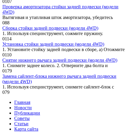
0
107
Проверка амортизатора стойки задней подвески (модели
4WD)
Вытягивая и утапливая шток аморти­затора, убедитесь
0
88
Сборка стойки задней подвески (модели 4WD)
1. Используя специнструмент, сожмите пружину.
0
114
Установка стойки задней подвески (модели 4WD)
1. Установите стойку задней подвески в сборе, а) Отожмите
0
110
Снятие нижнего рычага задней подвески (модели 4WD)
1. Снимите заднее колесо. 2. Отверните два болта и
0
179
Замена сайлент-блока нижнего рычага задней подвески
(модели 4WD)
1. Используя специнструмент, снимите сайлент-блок с
0
79
Главная
Новости
Публикации
Советы
Статьи
Карта сайта