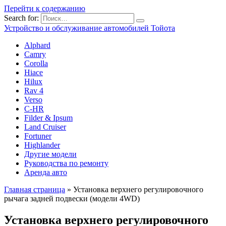
Перейти к содержанию
Search for:
Устройство и обслуживание автомобилей Тойота
Alphard
Camry
Corolla
Hiace
Hilux
Rav 4
Verso
C-HR
Filder & Ipsum
Land Cruiser
Fortuner
Highlander
Другие модели
Руководства по ремонту
Аренда авто
Главная страница
»
Установка верхнего регулировоч­ного
рычага задней подвески (модели 4WD)
Установка верхнего регулировоч­ного