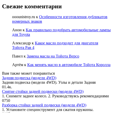
Свежие комментарии
ooounistroy.ru
к
Особенности изготовления дубликатов
номерных знаков
Анон
к
Как правильно подобрать автомобильные лампы
для Toyota
Александр
к
Какое масло подходит для двигателя
Тойота Рав 4
Павел
к
Замена масла на Тойота Версо
Артём
к
Как менять масло в автомобиле Тойота Королла
Вам также может понравиться
Задняя подвеска (модели 4WD)
Задняя подвеска (модели 4WD). Узлы и детали Задняя
0
1.4к.
Снятие стойки задней подвески (модели 4WD)
1. Снимите заднее колесо. 2. Руководствуясь рекомендациями
0
750
Разборка стойки задней подвески (модели 4WD)
1. Установите специнструмент для сжатия пружины.