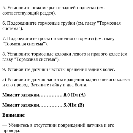
5. Установите нижние рычат задней подвески (см.
соответствующий раздел).
6. Подсоедините тормозные трубки (см. главу "Тормозная
система").
7. Подсоедините тросы стояночного тормоза (см. главу
"Тормозная сис­тема").
8. Установите тормозные колодки ле­вого и правого колес (см.
главу "Тормозная система").
9. Установите датчики частоты вра­щения задних колес.
а) Установите датчик частоты вра­щения заднего левого колеса
и его провод. Затяните гайку и два болта.
Момент затяжки
…………….
8,0 Нм (А)
Момент затяжки
…………….
5,0
Нм (В)
Внимание
:
— Убедитесь в отсутствии повре­ждений датчика и его
провода.