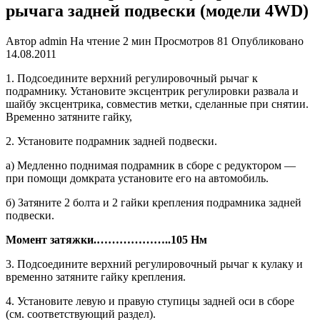
рычага задней подвески (модели 4WD)
Автор
admin
На чтение
2 мин
Просмотров
81
Опубликовано
14.08.2011
1. Подсоедините верхний регулиро­вочный рычаг к
подрамнику. Устано­вите эксцентрик регулировки развала и
шайбу эксцентрика, совместив мет­ки, сделанные при снятии.
Временно затяните гайку,
2. Установите подрамник задней под­вески.
а) Медленно поднимая подрамник в сборе с редуктором —
при помощи домкрата установите его на автомо­биль.
б) Затяните 2 болта и 2 гайки креп­ления подрамника задней
подвески.
Момент затяжки.
………………..
105 Нм
3. Подсоедините верхний регулиро­вочный рычаг к кулаку и
временно за­тяните гайку крепления.
4. Установите левую и правую ступи­цы задней оси в сборе
(см. соответст­вующий раздел).