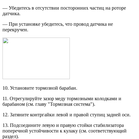
— Убедитесь в отсутствии посто­ронних частиц на роторе
датчика.
— При установке убедитесь, что провод датчика не
перекручен.
10. Установите тормозной барабан.
11. Отрегулируйте зазор меду тормоз­ными колодками и
барабаном (см. главу "Тормозная система").
12. Затяните контргайки левой и пра­вой ступиц задней оси.
13. Подсоедините левую и правую стойки стабилизатора
поперечной ус­тойчивости к кулаку (см. соответст­вующий
раздел).