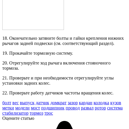
18. Окончательно затяните болты и гайки крепления нижних
рычагов задней под­вески (см. соответствующий раздел).
19. Прокачайте тормозную систему.
20. Отрегулируйте ход рычага вклю­чения стояночного
тормоза.
21. Проверьте и при необходимости отрегулируйте углы
установки задних колес.
22. Проверьте работу датчиков часто­ты вращения колес.
болт
вес
выпуск
датчик
домкрат
зазор
кардан
колодка
кузов
метки
модели
мост
подшипник
провод
развал
ротор
система
стабилизатор
тормоз
трос
Оцените статью