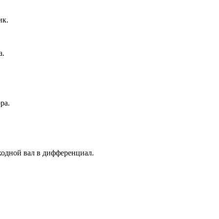
ик.
а.
ра.
ходной вал в дифференциал.