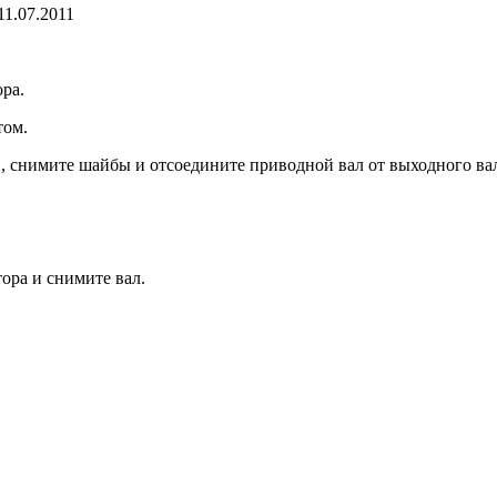
11.07.2011
ра.
том.
и, сними­те шайбы и отсоедините приводной вал от выходного ва
ора и снимите вал.