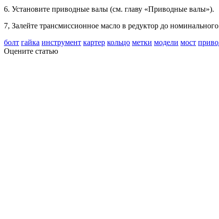
6. Установите приводные валы (см. главу «Приводные валы»).
7, Залейте трансмиссионное масло в редуктор до номинального
болт
гайка
инструмент
картер
кольцо
метки
модели
мост
приво
Оцените статью