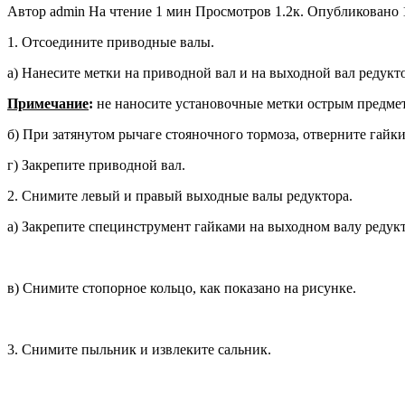
Автор
admin
На чтение
1 мин
Просмотров
1.2к.
Опубликовано
1. Отсоедините приводные валы.
а) Нанесите метки на приводной вал и на выходной вал редукто
Примечание
:
не наносите устано­вочные метки острым предме
б) При затянутом рычаге стояночно­го тормоза, отверните гайк
г) Закрепите приводной вал.
2. Снимите левый и правый выход­ные валы редуктора.
а) Закрепите специнструмент гайка­ми на выходном валу редукт
в) Снимите стопорное кольцо, как показано на рисунке.
3. Снимите пыльник и извлеките сальник.