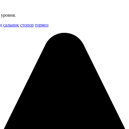
 уровня.
д
сальник
стопор
тормоз