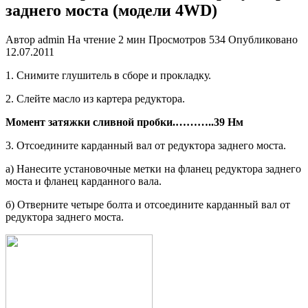
заднего моста (модели 4WD)
Автор
admin
На чтение
2 мин
Просмотров
534
Опубликовано
12.07.2011
1. Снимите глушитель в сборе и про­кладку.
2. Слейте масло из картера редуктора.
Момент затяжки сливной пробки.
………..
39 Нм
3. Отсоедините карданный вал от ре­дуктора заднего моста.
а) Нанесите установочные метки на фланец редуктора заднего
моста и фланец карданного вала.
б) Отверните четыре болта и отсо­едините карданный вал от
редукто­ра заднего моста.