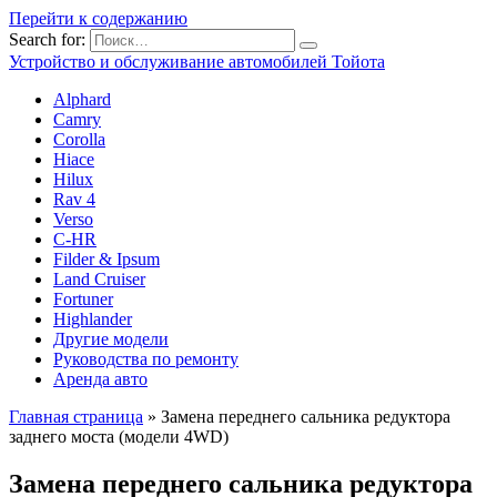
Перейти к содержанию
Search for:
Устройство и обслуживание автомобилей Тойота
Alphard
Camry
Corolla
Hiace
Hilux
Rav 4
Verso
C-HR
Filder & Ipsum
Land Cruiser
Fortuner
Highlander
Другие модели
Руководства по ремонту
Аренда авто
Главная страница
»
Замена переднего сальника редуктора
заднего моста (модели 4WD)
Замена переднего сальника редуктора