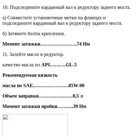
10. Подсоедините карданный вал к редуктору заднего моста.
а) Совместите установочные метки на фланцах и
подсоедините кардан­ный вал к редуктору заднего моста.
б) Затяните болты крепления.
Момент затяжки.
………………….
74 Нм
11. Залейте масло в редуктор.
качество масла по
API
……….
GL
-5
Рекомендуемая вязкость
масла по
S
AE
.
…………………
85
W
-90
Объем заправки
…………………
0,5 л
Момент затяжки пробки
……….
39 Нм