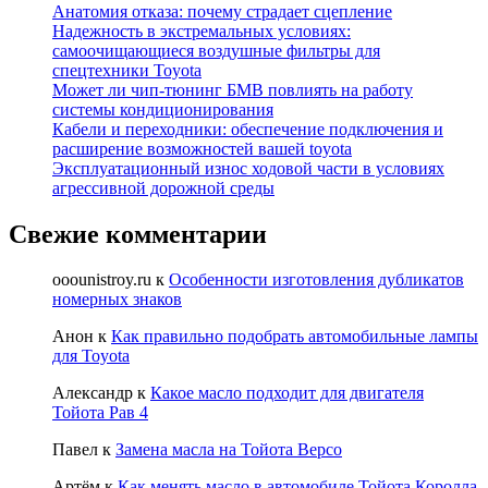
Анатомия отказа: почему страдает сцепление
Надежность в экстремальных условиях:
самоочищающиеся воздушные фильтры для
спецтехники Toyota
Может ли чип-тюнинг БМВ повлиять на работу
системы кондиционирования
Кабели и переходники: обеспечение подключения и
расширение возможностей вашей toyota
Эксплуатационный износ ходовой части в условиях
агрессивной дорожной среды
Свежие комментарии
ooounistroy.ru
к
Особенности изготовления дубликатов
номерных знаков
Анон
к
Как правильно подобрать автомобильные лампы
для Toyota
Александр
к
Какое масло подходит для двигателя
Тойота Рав 4
Павел
к
Замена масла на Тойота Версо
Артём
к
Как менять масло в автомобиле Тойота Королла