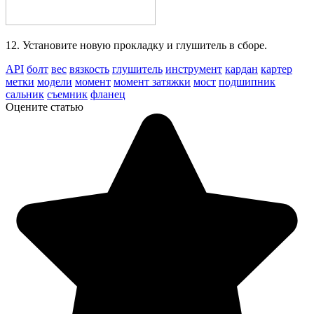
12. Установите новую прокладку и глушитель в сборе.
API
болт
вес
вязкость
глушитель
инструмент
кардан
картер
метки
модели
момент
момент затяжки
мост
подшипник
сальник
съемник
фланец
Оцените статью