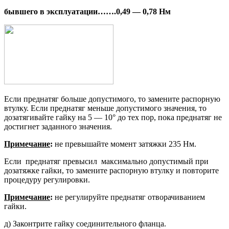
бывшего в эксплуатации
…….
0,49 — 0,78 Нм
Если преднатяг больше допустимо­го, то замените распорную
втулку. Если преднатяг меньше допустимо­го значения, то
дозатягивайте гайку на 5 — 10° до тех пор, пока преднатяг не
достигнет заданного значения.
Примечание
:
не превышайте момент затяжки 235 Нм.
Если преднатяг превысил макси­мально допустимый при
дозатяжке гайки, то замените распорную втулку и повторите
процедуру регулировки.
Примечание
:
не регулируйте пред­натяг отворачиванием
гайки.
д) Законтрите гайку соединительно­го фланца.