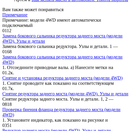
Вам также может понравиться
Примечание
Примечание: модели 4WD имеют ав­томатически
подключаемый
0
112
Замена бокового сальника редуктора заднего моста (модели
4WD). Узлы и детали
Замена бокового сальника редукто­ра. Узлы и детали. 1 —
0
168
Замена бокового сальника редуктора заднего моста (модели
4WD)
1. Отсоедините приводные валы. а) Нанесите метки на
0
1.2к.
Снятие и установка редуктора заднего моста (модели 4WD)
1. Снятие проводите как показано на соответствующем
0
1.7к.
Снятие редуктора заднего моста (модели 4WD). Узлы и детали
Снятие редуктора заднего моста. Узлы и детали. 1, 2 —
0
818
Проверка биения фланца редуктора заднего моста (модели
4WD)
1. Установите индикатор, как показа­но на рисунке и
0
351
Редуктор заднего моста (модели 4WD). Узлы и детали