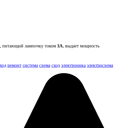
, питающий лампочку током
3А
, выдает мощность
ход
ремонт
система
схема
сход
электроника
электросхема