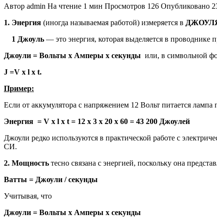
Автор
admin
На чтение
1 мин
Просмотров
126
Опубликовано
2
1. Энергия
(иногда называемая работой) измеряется в
ДЖОУЛ
1 Джоуль
— это энергия, которая выделяется в проводнике 
Джоули = Вольты х Амперы х секунды
или, в символьной ф
J
=
V
х
l
х
t
.
Пример:
Если от аккумулятора с напряжением 12 Вольт питается лампа п
Энергия =
V
x
l
x
t
=
12 x 3 x 20 x 60 = 43 200 Джоулей
Джоули редко используются в практической работе с электричес
СИ.
2. Мощность
тесно связана с энергией, поскольку она предста
Ватты = Джоули / секунды
Учитывая, что
Джоули = Вольты х Амперы х секунды