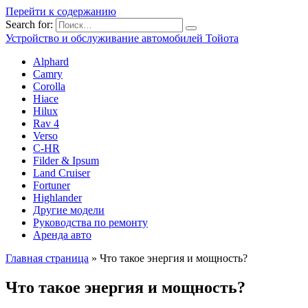
Перейти к содержанию
Search for:
Устройство и обслуживание автомобилей Тойота
Alphard
Camry
Corolla
Hiace
Hilux
Rav 4
Verso
C-HR
Filder & Ipsum
Land Cruiser
Fortuner
Highlander
Другие модели
Руководства по ремонту
Аренда авто
Главная страница
»
Что такое энергия и мощность?
Что такое энергия и мощность?