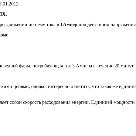
3.01.2012
ЯХ
.
при движении по нему тока в
1Ампер
под действием напряжени
орме
ередней фары, потребляющая ток 3 Ампера в течение 20 минут, т
кими цепями, однако, интересно отметить, что такая же единица 
в­ляет собой скорость расходования энергии. Единицей мощности