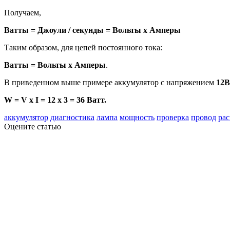
Получаем,
Ватты = Джоули / секунды = Вольты х Амперы
Таким образом, для цепей постоянного тока:
Ватты = Вольты х Амперы
.
В приведенном выше примере аккумулятор с напряжением
12В
W
=
V
x
I
=
12 x 3 = 36 Ватт.
аккумулятор
диагностика
лампа
мощность
проверка
провод
рас
Оцените статью