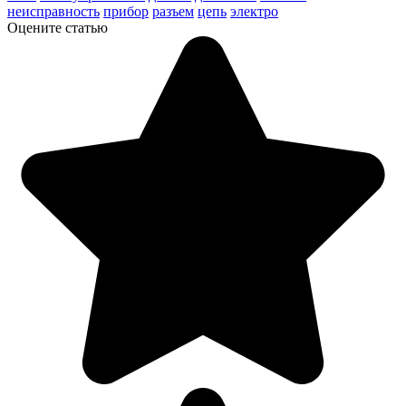
неисправность
прибор
разъем
цепь
электро
Оцените статью