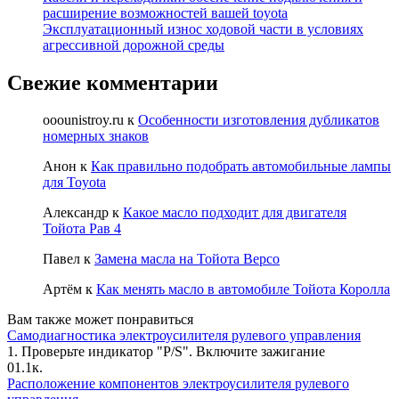
расширение возможностей вашей toyota
Эксплуатационный износ ходовой части в условиях
агрессивной дорожной среды
Свежие комментарии
ooounistroy.ru
к
Особенности изготовления дубликатов
номерных знаков
Анон
к
Как правильно подобрать автомобильные лампы
для Toyota
Александр
к
Какое масло подходит для двигателя
Тойота Рав 4
Павел
к
Замена масла на Тойота Версо
Артём
к
Как менять масло в автомобиле Тойота Королла
Вам также может понравиться
Самодиагностика электроусилителя рулевого управления
1. Проверьте индикатор "P/S". Включите зажигание
0
1.1к.
Расположение компонентов электроусилителя рулевого