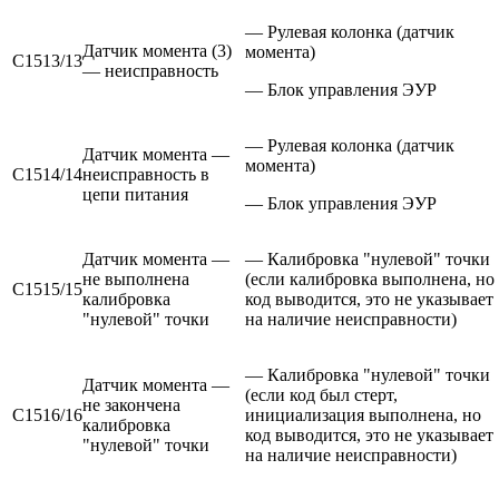
— Рулевая колонка (датчик
Датчик момента (3)
момента)
С1513/13
— неисправность
— Блок управления ЭУР
— Рулевая колонка (датчик
Датчик момента —
момента)
С1514/14
неисправность в
цепи питания
— Блок управления ЭУР
Датчик момента —
— Калибровка "нулевой" точки
не выполнена
(если калибровка выполнена, но
С1515/15
калибровка
код выводится, это не указывает
"нулевой" точки
на наличие неисправности)
— Калибровка "нулевой" точки
Датчик момента —
(если код был стерт,
не закончена
С1516/16
инициализация выполнена, но
калибровка
код вы­водится, это не указывает
"нулевой" точки
на наличие неис­правности)