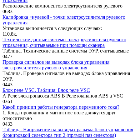
управления
Расположение компонентов электроусилителя рулевого
0
683
Калибровка «нулевой» точки электроусилителя рулевого
управления
Установка выполняется в следую­щих случаях: —
1
10.8к.
Технические данные системы электроусилителя рулевого
управления, считываемые при помощи сканера
Таблица. Технические данные системы ЭУР, считываемые
0
477
Проверка сигналов на выводах блока управления
электроусилителя рулевого управления
Таблица. Проверка сигналов на выводах блока управления
ЭУР.
0
443
Блок реле VSC. Таблица: Блок реле VSC
А Реле электронасоса ABS В Реле клапанов ABS а VSC
0
361
Какой принцип работы генератора переменного тока?
1. Когда проводник и магнитное поле движутся друг
относительно
0
433
Таблица. Напряжение на выводах разъема блока управления
блокировкой селектора тип 2 (прямой паз селектора)