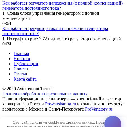
Как работает регулятор напряжения (с полной компенсацией)
генератора постоянного тока?
1. Схема блока управления генератором с полной
компенсацией
0
364
Как работает регулятор тока и напряжения генератора
постоянного тока?
1. Из графика рис: 3.72 видно, что регулятор с компенсацией
0
434
Главная
Новости
Публикации
Советы
Статьи
Карта сайта
© 2026 Avto remont Toyota
Политика обработки персональных данных
Наши информационные партнеры — крупнейший агрегатор
каршеринга в России
Pro-carsharing.ru
и компания по ремонту
вариаторов в Москве и Санкт-Петербурге
ProVariatory.ru
Сео-продвижение и техническое сопровождение сайта
Этот сайт использует cookie для хранения данных. Продолжая
SiteNaWordpres.ru
использовать сайт, Вы даете свое согласие на работу с этими файлами.