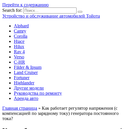
Перейти к содержанию
Search for:
Устройство и обслуживание автомобилей Тойота
Alphard
Camry
Corolla
Hiace
Hilux
Rav 4
Verso
C-HR
Filder & Ipsum
Land Cruiser
Fortuner
Highlander
Другие модели
Руководства по ремонту
Аренда авто
Главная страница
»
Как работает регулятор напряжения (с
компенсацией по зарядному току) генератора постоянного
тока?