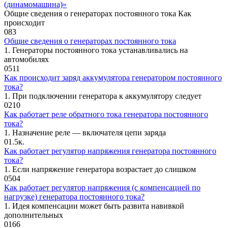
(динамомашина)»
Общие сведения о генераторах постоянного тока Как
происходит
0
83
Общие сведения о генераторах постоянного тока
1. Генераторы постоянного тока устанавливались на
автомобилях
0
511
Как происходит заряд аккумулятора генератором постоянного
тока?
1. При подключении генератора к аккумулятору следует
0
210
Как работает реле обратного тока генератора постоянного
тока?
1. Назначение реле — включателя цепи заряда
0
1.5к.
Как работает регулятор напряжения генератора постоянного
тока?
1. Если напряжение генератора возрастает до слишком
0
504
Как работает регулятор напряжения (с компенсацией по
нагрузке) генератора постоянного тока?
1. Идея компенсации может быть развита навивкой
дополнительных
0
166