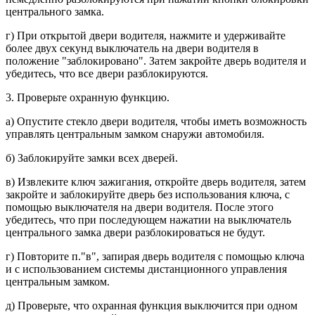
центрального замка.
г) При открытой двери водителя, нажмите и удерживайте
более двух секунд выключатель на двери води­теля в
положение "заблокировано". Затем закройте дверь водителя и
убедитесь, что все двери разблоки­руются.
3. Проверьте охранную функцию.
а) Опустите стекло двери водителя, чтобы иметь возможность
управлять центральным замком снаружи авто­мобиля.
б) Заблокируйте замки всех дверей.
в) Извлеките ключ зажигания, от­кройте дверь водителя, затем
за­кройте и заблокируйте дверь без использования ключа, с
помощью выключателя на двери водителя. После этого
убедитесь, что при по­следующем нажатии на выключа­тель
центрального замка двери раз­блокироваться не будут.
г) Повторите п."в", запирая дверь во­дителя с помощью ключа
и с исполь­зованием системы дистанционного управления
центральным замком.
д) Проверьте, что охранная функция выключится при одном