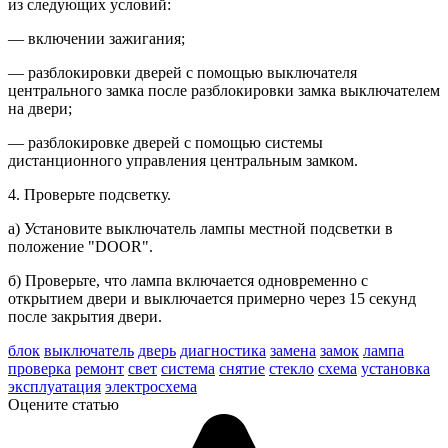
из следую­щих условий:
— включении зажигания;
— разблокировки дверей с помощью выключателя
центрального замка после разблокировки замка выклю­чателем
на двери;
— разблокировке дверей с помощью системы
дистанционного управле­ния центральным замком.
4. Проверьте подсветку.
а) Установите выключатель лампы местной подсветки в
положение "DOOR".
б) Проверьте, что лампа включается одновременно с
открытием двери и выключается примерно через 15 се­кунд
после закрытия двери.
блок
выключатель
дверь
диагностика
замена
замок
лампа
проверка
ремонт
свет
система
снятие
стекло
схема
установка
эксплуатация
электросхема
Оцените статью