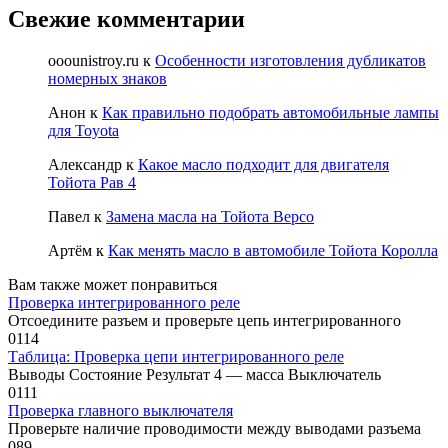
Свежие комментарии
ooounistroy.ru
к
Особенности изготовления дубликатов
номерных знаков
Анон
к
Как правильно подобрать автомобильные лампы
для Toyota
Александр
к
Какое масло подходит для двигателя
Тойота Рав 4
Павел
к
Замена масла на Тойота Версо
Артём
к
Как менять масло в автомобиле Тойота Королла
Вам также может понравиться
Проверка интегрированного реле
Отсоедините разъем и проверьте цепь интегрированного
0
114
Таблица: Проверка цепи интегрированного реле
Выводы Состояние Результат 4 — масса Выключатель
0
111
Проверка главного выключателя
Проверьте наличие проводимости между выводами разъема
0
89