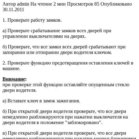
Автор
admin
На чтение
2 мин
Просмотров
85
Опубликовано
30.11.2011
1. Проверьте работу замков.
а) Проверьте срабатывание замков всех дверей при
управлении выклю­чателями на дверях.
б) Проверьте, что все замки всех дверей срабатывают при
запирании или отпирании двери водителя клю­чом.
2. Проверьте функцию предотвраще­ния оставления ключей в
машине.
Внимание
:
при проверке этой функ­ции оставляйте опущенным стекло
двери водителя.
а) Вставьте ключ в замок зажигания.
б) При открытой двери водителя проверьте, что все двери
немедлен­но разблокируются при нажатии вы­ключателя на
двери водителя в по­ложение "заблокировано".
в) При открытой двери водителя проверьте, что все двери
немедлен­но разблокируются при нажатии кнопки блокировки