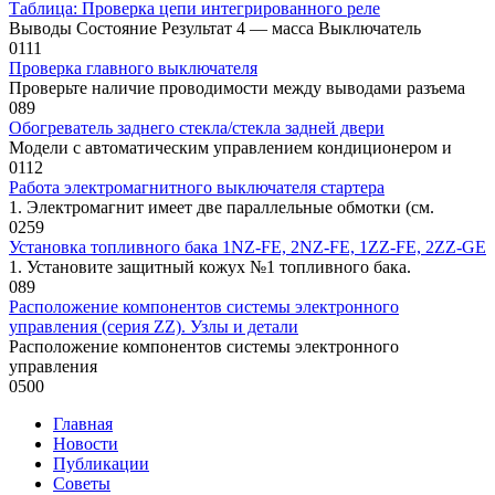
Таблица: Проверка цепи интегрированного реле
Выводы Состояние Результат 4 — масса Выключатель
0
111
Проверка главного выключателя
Проверьте наличие проводимости между выводами разъема
0
89
Обогреватель заднего стекла/стекла задней двери
Модели с автоматическим управлением кондиционером и
0
112
Работа электромагнитного выключателя стартера
1. Электромагнит имеет две параллельные обмотки (см.
0
259
Установка топливного бака 1NZ-FE, 2NZ-FE, 1ZZ-FE, 2ZZ-GE
1. Установите защитный кожух №1 то­пливного бака.
0
89
Расположение компонентов системы электронного
управления (серия ZZ). Узлы и детали
Расположение компонентов системы электронного
управления
0
500
Главная
Новости
Публикации
Советы