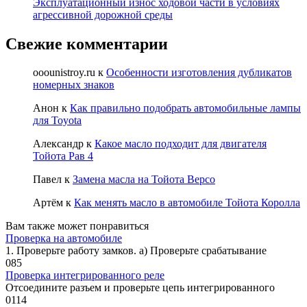
Эксплуатационный износ ходовой части в условиях
агрессивной дорожной среды
Свежие комментарии
ooounistroy.ru
к
Особенности изготовления дубликатов
номерных знаков
Анон
к
Как правильно подобрать автомобильные лампы
для Toyota
Александр
к
Какое масло подходит для двигателя
Тойота Рав 4
Павел
к
Замена масла на Тойота Версо
Артём
к
Как менять масло в автомобиле Тойота Королла
Вам также может понравиться
Проверка на автомобиле
1. Проверьте работу замков. а) Проверьте срабатывание
0
85
Проверка интегрированного реле
Отсоедините разъем и проверьте цепь интегрированного
0
114