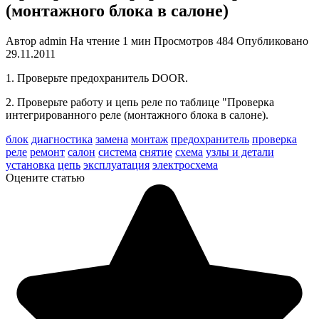
(монтажного блока в салоне)
Автор
admin
На чтение
1 мин
Просмотров
484
Опубликовано
29.11.2011
1. Проверьте предохранитель DOOR.
2. Проверьте работу и цепь реле по таблице "Проверка
интегрированного реле (монтажного блока в салоне).
блок
диагностика
замена
монтаж
предохранитель
проверка
реле
ремонт
салон
система
снятие
схема
узлы и детали
установка
цепь
эксплуатация
электросхема
Оцените статью