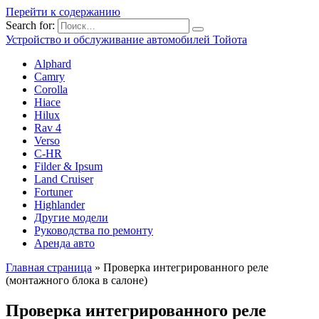
Перейти к содержанию
Search for:
Устройство и обслуживание автомобилей Тойота
Alphard
Camry
Corolla
Hiace
Hilux
Rav 4
Verso
C-HR
Filder & Ipsum
Land Cruiser
Fortuner
Highlander
Другие модели
Руководства по ремонту
Аренда авто
Главная страница
»
Проверка интегрированного реле
(монтажного блока в салоне)
Проверка интегрированного реле