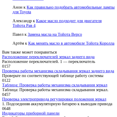
Анон
к
Как правильно подобрать автомобильные лампы
для Toyota
Александр
к
Какое масло подходит для двигателя
Тойота Рав 4
Павел
к
Замена масла на Тойота Версо
Артём
к
Как менять масло в автомобиле Тойота Королла
Вам также может понравиться
Расположение переключателей зеркал заднего вида
Расположение переключателей. 1 — переключатель
0
157
Проверка работы механизма складывания зеркал заднего вида
Проверьте по соответствующей таб­лице работу системы
0
122
Таблица: Проверка работы механизма складывания зеркал
Таблица: Проверка работы механизма складывания зеркал.
0
457
Проверка электропривода регулировки положения зеркал
1. Подсоединяя аккумуляторную бата­рею к выводам привода
0
648
Индикаторы приборной панели