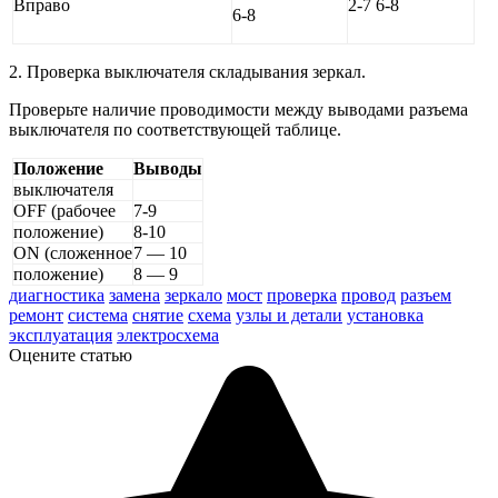
Вправо
2-7 6-8
6-8
2. Проверка выключателя складыва­ния зеркал.
Проверьте наличие проводимости между выводами разъема
выключате­ля по соответствующей таблице.
Положение
Выводы
выключателя
OFF (рабочее
7-9
положение)
8-10
ON (сложенное
7 — 10
положение)
8 — 9
диагностика
замена
зеркало
мост
проверка
провод
разъем
ремонт
система
снятие
схема
узлы и детали
установка
эксплуатация
электросхема
Оцените статью