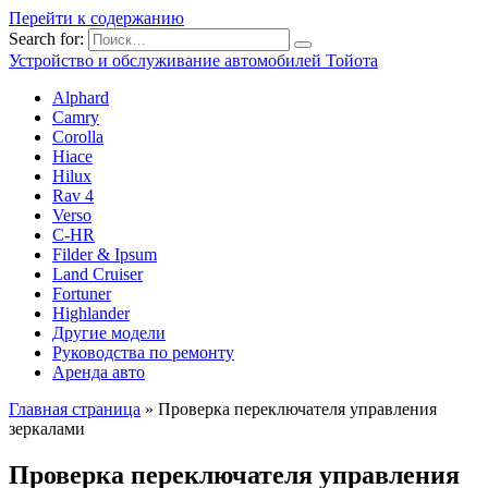
Перейти к содержанию
Search for:
Устройство и обслуживание автомобилей Тойота
Alphard
Camry
Corolla
Hiace
Hilux
Rav 4
Verso
C-HR
Filder & Ipsum
Land Cruiser
Fortuner
Highlander
Другие модели
Руководства по ремонту
Аренда авто
Главная страница
»
Проверка переключателя управления
зеркалами
Проверка переключателя управления