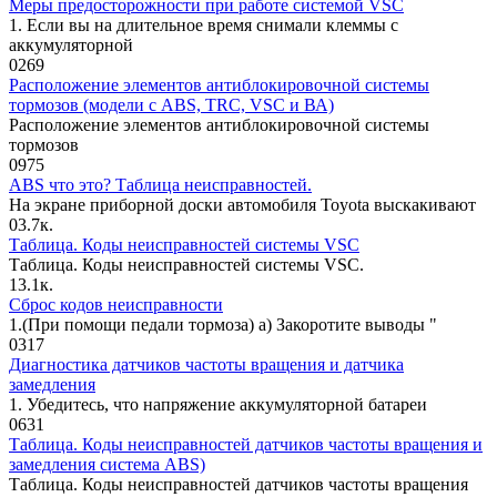
Меры предосторожности при работе системой VSC
1. Если вы на длительное время сни­мали клеммы с
аккумуляторной
0
269
Расположение элементов антиблокировочной системы
тормозов (модели с ABS, TRC, VSC и ВА)
Расположение элементов антиблокировочной системы
тормозов
0
975
ABS что это? Таблица неисправностей.
На экране приборной доски автомобиля Toyota выскакивают
0
3.7к.
Таблица. Коды неисправностей системы VSC
Таблица. Коды неисправностей системы VSC.
1
3.1к.
Сброс кодов неисправности
1.(При помощи педали тормоза) а) Закоротите выводы "
0
317
Диагностика датчиков частоты вращения и датчика
замедления
1. Убедитесь, что напряжение аккуму­ляторной батареи
0
631
Таблица. Коды неисправностей датчиков частоты вращения и
замедления система ABS)
Таблица. Коды неисправностей датчиков частоты вращения