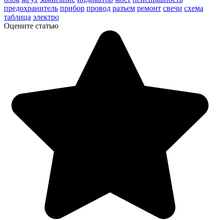
предохранитель
прибор
провод
разъем
ремонт
свечи
схема
таблица
электро
Оцените статью