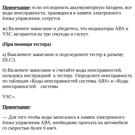
Примечание
:
если отсоединить ак­кумуляторную батарею, все
коды неисправности, хранящиеся в памя­ти электронного
блока управления, сотрутся.
ж) Включите зажигание и убедитесь, что индикаторы ABS и
VSC загора­ются на три секунды и гаснут.
(При помощи тестера)
а) Выключите зажигание и подсое­дините тестер к разъему
DLC3.
б) Включите зажигание и считайте коды неисправностей,
пользуясь ин­струкцией к тестеру. Определите неисправность
по таблицам «Коды неисправностей системы ABS» и «Коды
неисправностей системы
VSC».
Примечание
:
— Для того чтобы коды записались в память электронного
блока управления ABS, необходимо про­ехать на автомобиле
со скоро­стью более 6 км/ч.