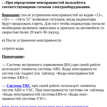
—
При определении неисправностей пользуйтесь
соответствующими
схемами электрооборудования.
Внимание
:
после устранения неис­правностей по кодам «13»,
«31» — «34»и 51″ возможна ситуация, когда инди­каторы
будут продолжать гореть. Для того чтобы индикаторы погасли
необходимо включить зажигание и проехать на автомобиле со
скоро­стью более 20 км/ч 30 секунд.
в) После устранения неисправности
сотрите коды.
Примечание
:
— Система экстренного тормо­жения (ВА) при своей работе
ис­пользует элементы системы ABS. Коды неисправности
систем сов’ падают (см. таблицу «Коды неис­правностей
системы ABS»).
—
Система TRC
при своей работе использует элементы
систем ABS и VSC. При неисправности систе­мы см. таблицы
«Коды неисправно­стей системыABS»и «Коды неис­
правностей системы VSC».
блок
жгут
зажигание
индикатор
мост
неисправность