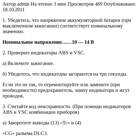
Автор
admin
На чтение
3 мин
Просмотров
469
Опубликовано
18.10.2011
1. Убедитесь, что напряжение аккуму­ляторной батареи (при
выключенном зажигании) соответствует номиналь­ному
значению.
Номинальное напряжение……10 — 14 В
2. Проверьте индикаторы ABS и VSC.
а) Включите зажигание.
б) Убедитесь, что индикаторы заго­раются на три секунды.
Если это не так, то отремонтируйте или замените (при
необходимости) предохранитель, лампу индикатора и жгут
проводов.
3. Считайте код неисправности. (При помощи индикаторов
ABS и VSC комбинации приборов)
а) Закоротите выводы (13) «Тс» и (4)
«CG» разъема DLC3.