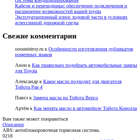
системы кондиционирования
Кабели и переходники: обеспечение подключения и
расширение возможностей вашей toyota
Эксплуатационный износ ходовой части в условиях
агрессивной дорожной среды
Свежие комментарии
ooounistroy.ru
к
Особенности изготовления дубликатов
номерных знаков
Анон
к
Как правильно подобрать автомобильные лампы
для Toyota
Александр
к
Какое масло подходит для двигателя
Тойота Рав 4
Павел
к
Замена масла на Тойота Версо
Артём
к
Как менять масло в автомобиле Тойота Королла
Вам также может понравиться
Описание
ABS: антиблокировочная тормозная система.
0
218