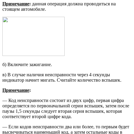
Примечание
:
данная операция долж­на проводиться на
стоящем авто­мобиле.
б) Включите зажигание.
в) В случае наличия неисправности через 4 секунды
индикатор начнет мигать. Считайте количество вспы­шек.
Примечание
:
— Код неисправности состоит из двух цифр, первая цифра
определя­ется по первоначальной серии вспышек, затем после
паузы 1,5 секунды следует вторая серия вспышек, которая
соответствует второй цифре кода.
— Если кодов неисправности два или более, то первым будет
высвечи­ваться наименьший код, а затем остальные коды в