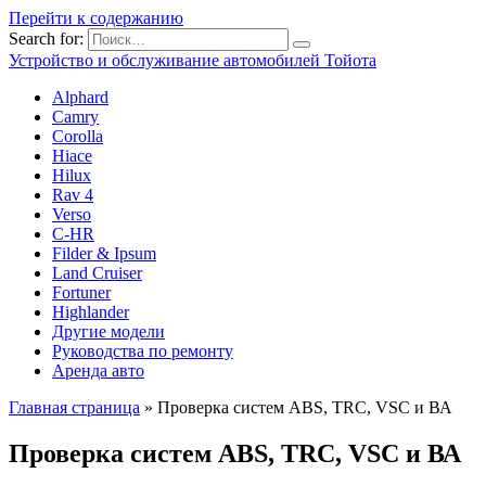
Перейти к содержанию
Search for:
Устройство и обслуживание автомобилей Тойота
Alphard
Camry
Corolla
Hiace
Hilux
Rav 4
Verso
C-HR
Filder & Ipsum
Land Cruiser
Fortuner
Highlander
Другие модели
Руководства по ремонту
Аренда авто
Главная страница
»
Проверка систем ABS, TRC, VSC и ВА
Проверка систем ABS, TRC, VSC и ВА