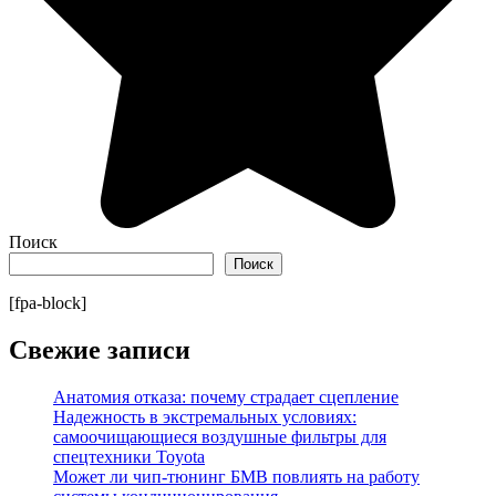
Поиск
Поиск
[fpa-block]
Свежие записи
Анатомия отказа: почему страдает сцепление
Надежность в экстремальных условиях:
самоочищающиеся воздушные фильтры для
спецтехники Toyota
Может ли чип-тюнинг БМВ повлиять на работу