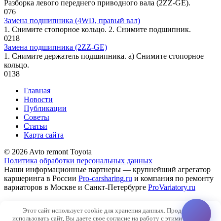
Разборка левого переднего приводного вала (2ZZ-GE).
0
76
Замена подшипника (4WD, правый вал)
1. Снимите стопорное кольцо. 2. Снимите подшипник.
0
218
Замена подшипника (2ZZ-GE)
1. Снимите держатель подшипника. а) Снимите стопорное
кольцо.
0
138
Главная
Новости
Публикации
Советы
Статьи
Карта сайта
© 2026 Avto remont Toyota
Политика обработки персональных данных
Наши информационные партнеры — крупнейший агрегатор
каршеринга в России
Pro-carsharing.ru
и компания по ремонту
вариаторов в Москве и Санкт-Петербурге
ProVariatory.ru
Сео-продвижение и техническое сопровождение сайта
Этот сайт использует cookie для хранения данных. Продолжая
SiteNaWordpres.ru
использовать сайт, Вы даете свое согласие на работу с этими файлами.