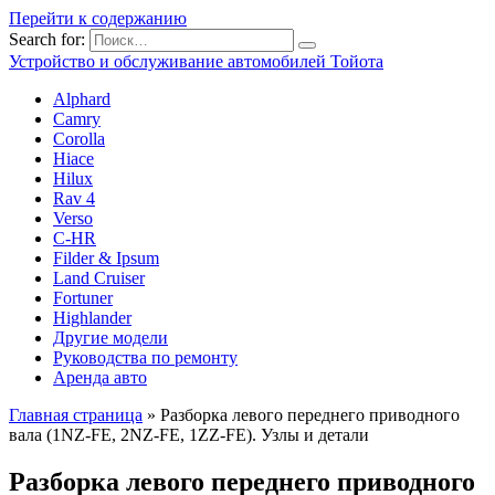
Перейти к содержанию
Search for:
Устройство и обслуживание автомобилей Тойота
Alphard
Camry
Corolla
Hiace
Hilux
Rav 4
Verso
C-HR
Filder & Ipsum
Land Cruiser
Fortuner
Highlander
Другие модели
Руководства по ремонту
Аренда авто
Главная страница
»
Разборка левого переднего приводного
вала (1NZ-FE, 2NZ-FE, 1ZZ-FE). Узлы и детали
Разборка левого переднего приводного