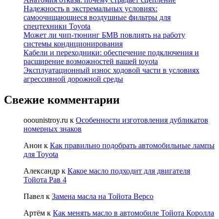
Надежность в экстремальных условиях:
самоочищающиеся воздушные фильтры для
спецтехники Toyota
Может ли чип-тюнинг БМВ повлиять на работу
системы кондиционирования
Кабели и переходники: обеспечение подключения и
расширение возможностей вашей toyota
Эксплуатационный износ ходовой части в условиях
агрессивной дорожной среды
Свежие комментарии
ooounistroy.ru
к
Особенности изготовления дубликатов
номерных знаков
Анон
к
Как правильно подобрать автомобильные лампы
для Toyota
Александр
к
Какое масло подходит для двигателя
Тойота Рав 4
Павел
к
Замена масла на Тойота Версо
Артём
к
Как менять масло в автомобиле Тойота Королла