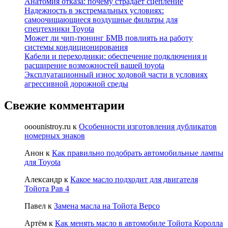
Анатомия отказа: почему страдает сцепление
Надежность в экстремальных условиях:
самоочищающиеся воздушные фильтры для
спецтехники Toyota
Может ли чип-тюнинг БМВ повлиять на работу
системы кондиционирования
Кабели и переходники: обеспечение подключения и
расширение возможностей вашей toyota
Эксплуатационный износ ходовой части в условиях
агрессивной дорожной среды
Свежие комментарии
ooounistroy.ru
к
Особенности изготовления дубликатов
номерных знаков
Анон
к
Как правильно подобрать автомобильные лампы
для Toyota
Александр
к
Какое масло подходит для двигателя
Тойота Рав 4
Павел
к
Замена масла на Тойота Версо
Артём
к
Как менять масло в автомобиле Тойота Королла