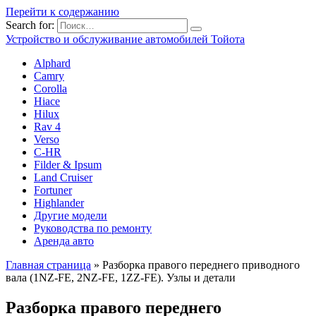
Перейти к содержанию
Search for:
Устройство и обслуживание автомобилей Тойота
Alphard
Camry
Corolla
Hiace
Hilux
Rav 4
Verso
C-HR
Filder & Ipsum
Land Cruiser
Fortuner
Highlander
Другие модели
Руководства по ремонту
Аренда авто
Главная страница
»
Разборка правого переднего приводного
вала (1NZ-FE, 2NZ-FE, 1ZZ-FE). Узлы и детали
Разборка правого переднего