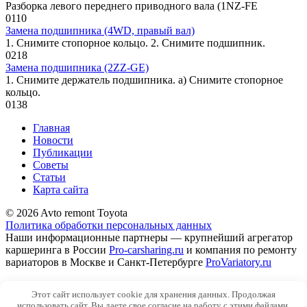
Разборка левого переднего приводного вала (1NZ-FE
0
110
Замена подшипника (4WD, правый вал)
1. Снимите стопорное кольцо. 2. Снимите подшипник.
0
218
Замена подшипника (2ZZ-GE)
1. Снимите держатель подшипника. а) Снимите стопорное
кольцо.
0
138
Главная
Новости
Публикации
Советы
Статьи
Карта сайта
© 2026 Avto remont Toyota
Политика обработки персональных данных
Наши информационные партнеры — крупнейший агрегатор
каршеринга в России
Pro-carsharing.ru
и компания по ремонту
вариаторов в Москве и Санкт-Петербурге
ProVariatory.ru
Сео-продвижение и техническое сопровождение сайта
Этот сайт использует cookie для хранения данных. Продолжая
SiteNaWordpres.ru
использовать сайт, Вы даете свое согласие на работу с этими файлами.