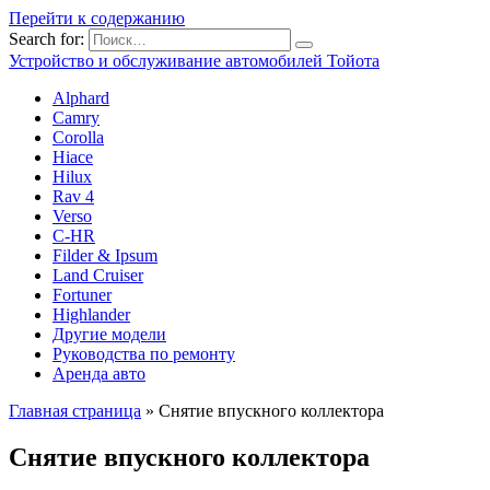
Перейти к содержанию
Search for:
Устройство и обслуживание автомобилей Тойота
Alphard
Camry
Corolla
Hiace
Hilux
Rav 4
Verso
C-HR
Filder & Ipsum
Land Cruiser
Fortuner
Highlander
Другие модели
Руководства по ремонту
Аренда авто
Главная страница
»
Снятие впускного коллектора
Снятие впускного коллектора