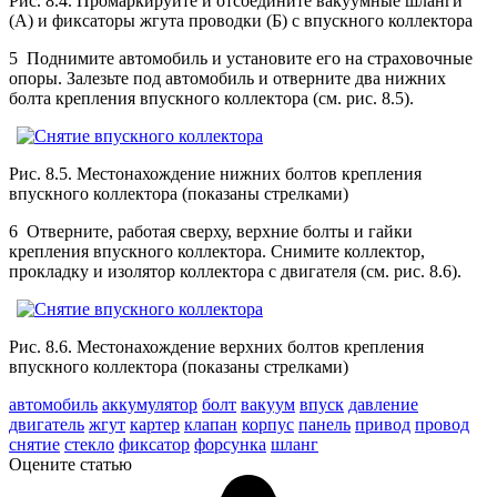
Рис. 8.4. Промаркируйте и отсоедините вакуумные шланги
(А) и фиксаторы жгута проводки (Б) с впускного коллектора
5 Поднимите автомобиль и установите его на страховочные
опоры. Залезьте под автомобиль и отверните два нижних
болта крепления впускного коллектора (см. рис. 8.5).
Рис. 8.5. Местонахождение нижних болтов крепления
впускного коллектора (показаны стрелками)
6 Отверните, работая сверху, верхние болты и гайки
крепления впускного коллектора. Снимите коллектор,
прокладку и изолятор коллектора с двигателя (см. рис. 8.6).
Рис. 8.6. Местонахождение верхних болтов крепления
впускного коллектора (показаны стрелками)
автомобиль
аккумулятор
болт
вакуум
впуск
давление
двигатель
жгут
картер
клапан
корпус
панель
привод
провод
снятие
стекло
фиксатор
форсунка
шланг
Оцените статью