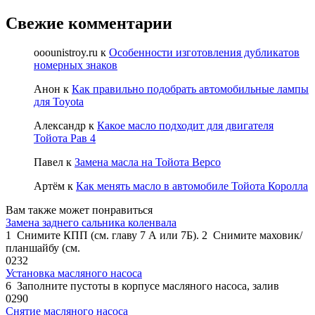
Свежие комментарии
ooounistroy.ru
к
Особенности изготовления дубликатов
номерных знаков
Анон
к
Как правильно подобрать автомобильные лампы
для Toyota
Александр
к
Какое масло подходит для двигателя
Тойота Рав 4
Павел
к
Замена масла на Тойота Версо
Артём
к
Как менять масло в автомобиле Тойота Королла
Вам также может понравиться
Замена заднего сальника коленвала
1 Снимите КПП (см. главу 7 А или 7Б). 2 Снимите маховик/
планшайбу (см.
0
232
Установка масляного насоса
6 Заполните пустоты в корпусе масля­ного насоса, залив
0
290
Снятие масляного насоса