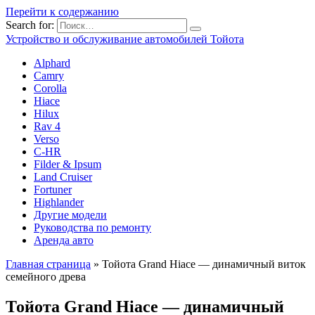
Перейти к содержанию
Search for:
Устройство и обслуживание автомобилей Тойота
Alphard
Camry
Corolla
Hiace
Hilux
Rav 4
Verso
C-HR
Filder & Ipsum
Land Cruiser
Fortuner
Highlander
Другие модели
Руководства по ремонту
Аренда авто
Главная страница
»
Тойота Grand Hiace — динамичный виток
семейного древа
Тойота Grand Hiace — динамичный