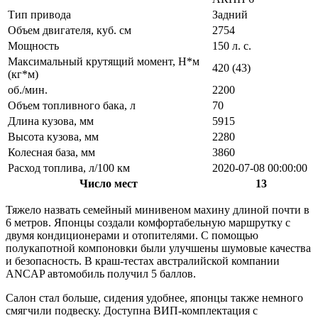
Тип привода
Задний
Объем двигателя, куб. см
2754
Мощность
150 л. с.
Максимальный крутящий момент, Н*м
420 (43)
(кг*м)
об./мин.
2200
Объем топливного бака, л
70
Длина кузова, мм
5915
Высота кузова, мм
2280
Колесная база, мм
3860
Расход топлива, л/100 км
2020-07-08 00:00:00
Число мест
13
Тяжело назвать семейный минивеном махину длиной почти в
6 метров. Японцы создали комфортабельную маршрутку с
двумя кондиционерами и отопителями. С помощью
полукапотной компоновки были улучшены шумовые качества
и безопасность. В краш-тестах австралийской компании
ANCAP автомобиль получил 5 баллов.
Салон стал больше, сидения удобнее, японцы также немного
смягчили подвеску. Доступна ВИП-комплектация с