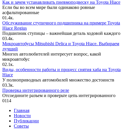
Как и зачем устанавливать пневмоподвеску на Toyota Hiace
Если бы во всем мире были одинаково ровные
асфальтированные
0
1.4к.
Обслуживание ступичного подшипника на примере Toyota
Hiace Regius
Подшипник ступицы – важнейшая деталь ходовой каждого
0
3.4к.
Микроавтобусы Mitsubishi Delica и Toyota Hiace. Выбираем
лучший
Многих автолюбителей интересует вопрос, какой
микроавтобус
0
2.1к.
Виды, особенности работы и процесс снятия хаба на Toyota
Hiace
У полноприводных автомобилей множество достоинств
0
3.3к.
Проверка интегрированного реле
Отсоедините разъем и проверьте цепь интегрированного
0
114
Главная
Новости
Публикации
Советы