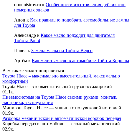
ooounistroy.ru
к
Особенности изготовления дубликатов
номерных знаков
Анон
к
Как правильно подобрать автомобильные лампы
для Toyota
Александр
к
Какое масло подходит для двигателя
Тойота Рав 4
Павел
к
Замена масла на Тойота Версо
Артём
к
Как менять масло в автомобиле Тойота Королла
Вам также может понравиться
Toyota Hiace – максимально вместительный, максимально
комфортный
Toyota Hiace – это вместительный грузопассажирский
0
1.1к.
Пневмосистема на Toyota Hiace своими руками: монтаж,
настройка, эксплуатация
Минивэн Toyota Hiace — машина с полувековой историей.
0
1.9к.
Разборка механической и автоматической коробок передач
Коробка передач в автомобиле — сложный механический
0
2.9к.