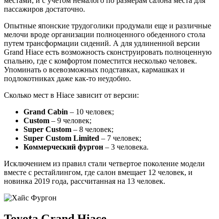
местами, и с учетом немалого по размерам салона места для
пассажиров достаточно.
Опытные японские трудоголики продумали еще и различные
мелочи вроде организации полноценного обеденного стола
путем трансформации сидений. А для удлиненной версии
Grand Hiace есть возможность сконструировать полноценную
спальню, где с комфортом поместится несколько человек.
Упоминать о всевозможных подставках, кармашках и
подлокотниках даже как-то неудобно.
Сколько мест в Hiace зависит от версии:
Grand Cabin
– 10 человек;
Custom
– 9 человек;
Super
Custom
– 8 человек;
Super
Custom
Limited
– 7 человек;
Коммерческий фургон
– 3 человека.
Исключением из правил стали четвертое поколение модели
вместе с рестайлингом, где салон вмещает 12 человек, и
новинка 2019 года, рассчитанная на 13 человек.
Toyota Grand Hiace