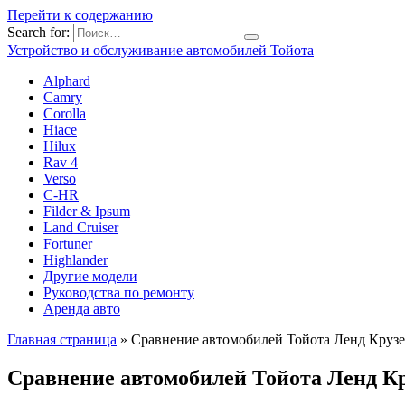
Перейти к содержанию
Search for:
Устройство и обслуживание автомобилей Тойота
Alphard
Camry
Corolla
Hiace
Hilux
Rav 4
Verso
C-HR
Filder & Ipsum
Land Cruiser
Fortuner
Highlander
Другие модели
Руководства по ремонту
Аренда авто
Главная страница
»
Сравнение автомобилей Тойота Ленд Крузе
Сравнение автомобилей Тойота Ленд Кр