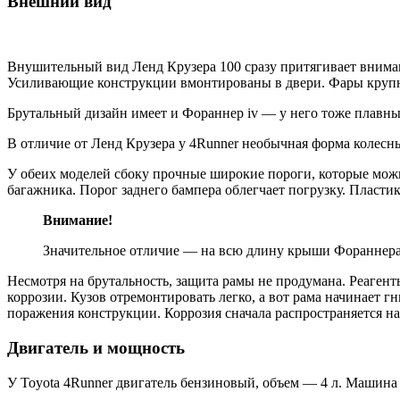
Внешний вид
Внушительный вид Ленд Крузера 100 сразу притягивает внима
Усиливающие конструкции вмонтированы в двери. Фары круп
Брутальный дизайн имеет и Фораннер iv — у него тоже плавный
В отличие от Ленд Крузера у 4Runner необычная форма колесны
У обеих моделей сбоку прочные широкие пороги, которые мож
багажника. Порог заднего бампера облегчает погрузку. Пласти
Внимание!
Значительное отличие — на всю длину крыши Фораннера i
Несмотря на брутальность, защита рамы не продумана. Реаген
коррозии. Кузов отремонтировать легко, а вот рама начинает г
поражения конструкции. Коррозия сначала распространяется н
Двигатель и мощность
У Toyota 4Runner двигатель бензиновый, объем — 4 л. Машина в