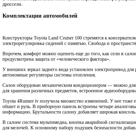
дроссели.
Комплектации автомобилей
Конструкторы Toyota Land Cruiser 100 стремятся к консерватиз
электрорегулировка сидений с памятью. Свобода и пространст
Впрочем, комфорт можно оценить еще до того, как сели в сало
предусмотрена защита от «человеческого фактора».
У внешних зеркал заднего вида установлен электропривод для
автономные регуляторы системы отопления.
Салон оборудован механическим кондиционером — можно для з
для хранения различных предметов, встроенное аудиооборудов
Toyota 4Runner iv получила множество изменений. У нее тоже 
обшит и руль. В приборную панель встроены четыре аналогов
информацию. Брутальности салону добавляет широкая консоль
В салоне система мультимедиа, кнопка аварийной сигнализации
для мелочей. К основному набору подушек безопасности доба