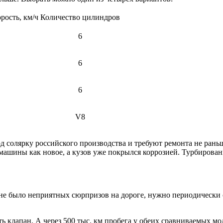
рость, км/ч
Количество цилиндров
6
6
6
V8
 солярку российского производства и требуют ремонта не раньш
е» машины как новое, а кузов уже покрылся коррозией. Турбиро
ы не было неприятных сюрпризов на дороге, нужно периодически 
 клапан. А через 500 тыс. км пробега у обеих сравниваемых мо