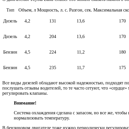
Тип
Объем, л
Мощность, л. с.
Разгон, сек.
Максимальная ско
Дизель
4,2
131
13,6
170
Дизель
4,2
204
13,6
170
Бензин
4,5
224
11,2
180
Бензин
4,5
235
11,7
175
Все виды дизелей обладают высокой надежностью, подходят под
послушать отзывы водителей, то те часто сетуют, что «сердц
регулировать клапаны.
Внимание!
Система охлаждения сделана с запасом, но все же, чтоб
нормализовать температуру.
В бензиновом двигателе тоже нужно периодически регулировать