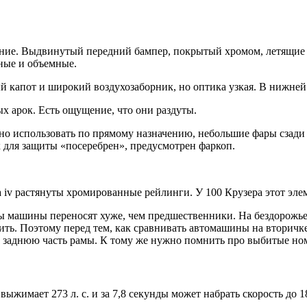
ние. Выдвинутый передний бампер, покрытый хромом, летящие л
ные и объемные.
 капот и широкий воздухозаборник, но оптика узкая. В нижней 
х арок. Есть ощущение, что они раздуты.
но использовать по прямому назначению, небольшие фары сзади
к для защиты «посеребрен», предусмотрен фаркоп.
v растянуты хромированные рейлинги. У 100 Крузера этот элем
ты машины переносят хуже, чем предшественники. На бездорожье
нить. Поэтому перед тем, как сравнивать автомашины на вторичк
а заднюю часть рамы. К тому же нужно помнить про выбитые номе
ыжимает 273 л. с. и за 7,8 секунды может набрать скорость до 1