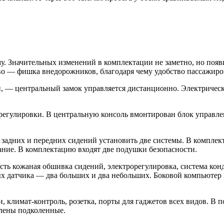
му. Значительных изменений в комплектации не заметно, но появ
во — фишка внедорожников, благодаря чему удобство пассажиро
н, — центральный замок управляется дистанционно. Электрическ
 регулировки. В центральную консоль вмонтирован блок управле
адних и передних сидений установить две системы. В комплект
ание. В комплектацию входят две подушки безопасности.
есть кожаная обшивка сидений, электрорегулировка, система ко
ых датчика — два больших и два небольших. Боковой компьютер
.
, климат-контроль, розетка, порты для гаджетов всех видов. В
влены подколенные.