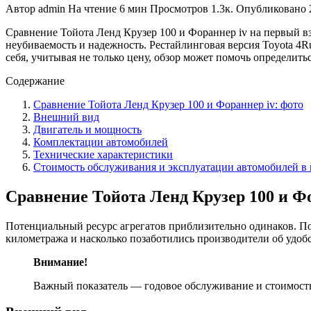
Автор
admin
На чтение
6 мин
Просмотров
1.3к.
Опубликовано
Сравнение Тойота Ленд Крузер 100 и Фораннер iv на первый вз
неубиваемость и надежность. Рестайлинговая версия Toyota 4Ru
себя, учитывая не только цену, обзор может помочь определитьс
Содержание
Сравнение Тойота Ленд Крузер 100 и Фораннер iv: фото
Внешний вид
Двигатель и мощность
Комплектации автомобилей
Технические характеристики
Стоимость обслуживания и эксплуатации автомобилей в 
Сравнение Тойота Ленд Крузер 100 и Фо
Потенциальный ресурс агрегатов приблизительно одинаков. Поэ
километража и насколько позаботились производители об удоб
Внимание!
Важный показатель — годовое обслуживание и стоимос