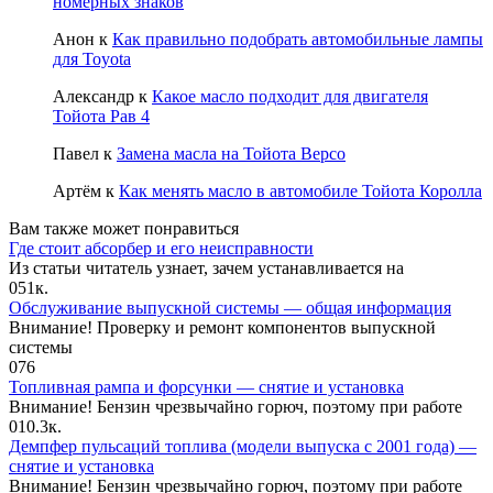
номерных знаков
Анон
к
Как правильно подобрать автомобильные лампы
для Toyota
Александр
к
Какое масло подходит для двигателя
Тойота Рав 4
Павел
к
Замена масла на Тойота Версо
Артём
к
Как менять масло в автомобиле Тойота Королла
Вам также может понравиться
Где стоит абсорбер и его неисправности
Из статьи читатель узнает, зачем устанавливается на
0
51к.
Обслуживание выпускной системы — общая информация
Внимание! Проверку и ремонт компонентов выпускной
системы
0
76
Топливная рампа и форсунки — снятие и установка
Внимание! Бензин чрезвычайно горюч, поэтому при работе
0
10.3к.
Демпфер пульсаций топлива (модели выпуска с 2001 года) —
снятие и установка
Внимание! Бензин чрезвычайно горюч, поэтому при работе