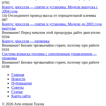
0
795
Корпус дросселя — снятие и установка. Модели выпуска с
2004 года
14) Отсоедините провод массы от отрицательной клеммы
0
87
Корпус дросселя — снятие и установка. Модели до 2003 года
выпуска
Внимание! Перед началом этой процедуры дайте двигателю
0
104
Корпус дросселя — проверка
Внимание! Бензин чрезвычайно горюч, поэтому при работе
0
101
Система впрыска топлива с электронным управлением —
проверка
Внимание! Бензин чрезвычайно горюч, поэтому при работе
0
198
Главная
Новости
Публикации
Советы
Статьи
Карта сайта
© 2026 Avto remont Toyota