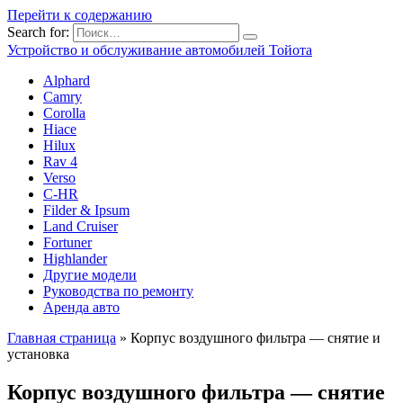
Перейти к содержанию
Search for:
Устройство и обслуживание автомобилей Тойота
Alphard
Camry
Corolla
Hiace
Hilux
Rav 4
Verso
C-HR
Filder & Ipsum
Land Cruiser
Fortuner
Highlander
Другие модели
Руководства по ремонту
Аренда авто
Главная страница
»
Корпус воздушного фильтра — снятие и
установка
Корпус воздушного фильтра — снятие