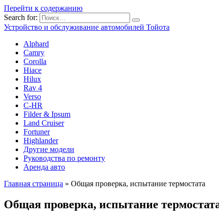
Перейти к содержанию
Search for:
Устройство и обслуживание автомобилей Тойота
Alphard
Camry
Corolla
Hiace
Hilux
Rav 4
Verso
C-HR
Filder & Ipsum
Land Cruiser
Fortuner
Highlander
Другие модели
Руководства по ремонту
Аренда авто
Главная страница
»
Общая проверка, испытание термостата
Общая проверка, испытание термостат