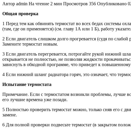
Автор
admin
На чтение
2 мин
Просмотров
356
Опубликовано
0
Общая проверка
1 Перед тем как обвинять термостат во всех бедах системы ох
(там, где он применяется) (см. главу 1А или 1 Б), работу указат
2 Если двигатель слишком долго прогревается (судя по слабой 
Замените термостат новым.
3 Если двигатель перегревается, потрогайте рукой нижний шлан
открывается не полностью, не позволяя жидкости прокачиватьс
зависнуть в обходной программе, что приведет к повышенному
4 Если нижний шланг радиатора горяч, это означает, что терм
Испытание термостата
Примечание. Если с термостатом возникли проблемы, лучше все
его лучшие времена уже позади.
5 Полностью проверить термостат можно, только сняв его с дв
замене.
6 Для полной проверки подвесьте термостат (в закрытом полож