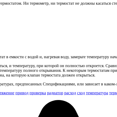
ермостатом. Ни термометр, ни термостат не должны касаться стено
тат в емкости с водой и, нагревая воду, замерьте температуру н
аться, и температуру, при которой он полностью откроется. Ср
т температуру полного открывания. К некоторым термостатам пр
а, на которую клапан термостата должен открыться.
ературах, предписанных Спецификациями, или зависает в каком-
тяжение
привод
проверка
радиатор
расход
сход
температура
тер