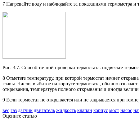
7 Нагревайте воду и наблюдайте за показаниями термометра и т
Рис. 3.7. Способ точной проверки термостата: подвесьте термос
8 Отметьте температуру, при которой термостат начнет открыв
главы. Число, выбитое на корпусе термостата, обычно означае
открывания, температура полного открывания и иногда величин
9 Если термостат не открывается или не закрывается при темп
вес
газ
датчик
двигатель
жидкость
клапан
корпус
мост
насос
на
Оцените статью