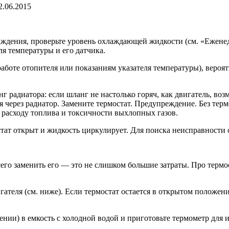
2.06.2015
лаждения, проверьте уровень охлаждающей жидкости (см. «Ежене
еля температуры и его датчика.
работе отопителя или показаниям указателя температуры), вероя
г радиатора: если шланг не настолько горяч, как двигатель, во
я через радиатор. Замените термостат. Предупреждение. Без тер
 расходу топлива и токсичности выхлопных газов.
остат открыт и жидкость циркулирует. Для поиска неисправности
го заменить его — это не слишком большие затраты. Про термос
игателя (см. ниже). Если термостат остается в открытом положе
ении) в емкость с холодной водой и приготовьте термометр для