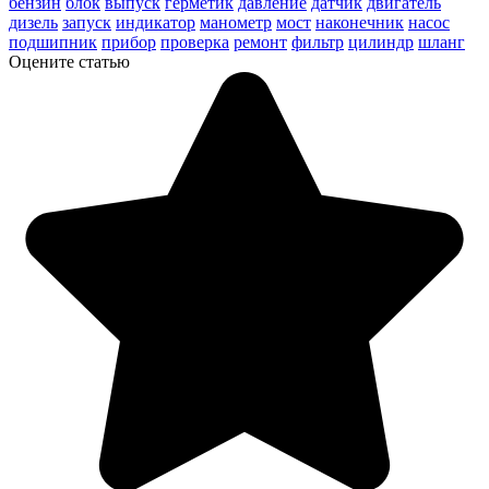
бензин
блок
выпуск
герметик
давление
датчик
двигатель
дизель
запуск
индикатор
манометр
мост
наконечник
насос
подшипник
прибор
проверка
ремонт
фильтр
цилиндр
шланг
Оцените статью