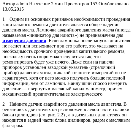
Автор
admin
На чтение
2 мин
Просмотров
153
Опубликовано
13.05.2015
1 Одним из основных признаков необходимости проведения
капитального ремонта двигателя является общее падение
давления масла. Лампочка аварийного давления масла (иногда
называемая «индикатор для идиота») не предназначена для
измерения давления
. Если лампочка после запуска двигателя
не гаснет или вспыхивает при его работе, это указывает на
необходимость срочного проведения капитального ремонта,
поскольку очень скоро может случиться так, что
ремонтировать будет уже нечего. Даже если на панели
приборов установлен заводской указатель (стрелочный
прибор) давления масла, никакой точности измерений он не
гарантирует, хотя от него можно получить больше полезной
информации, чем от лампочки. Наилучший способ измерить
давление — ввернуть в масляный канал манометр, причем
механический предпочтительнее электрического.
2 Найдите датчик аварийного давления масла двигателя. В
бензиновых двигателях он расположен в левой части головки
блока цилиндров (см. рис. 2.2) , а в дизельных двигателях он
находится в задней части блока цилиндров, рядом с масляным
фильтром.