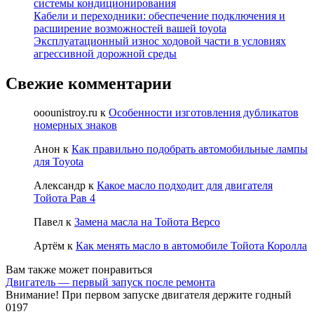
системы кондиционирования
Кабели и переходники: обеспечение подключения и
расширение возможностей вашей toyota
Эксплуатационный износ ходовой части в условиях
агрессивной дорожной среды
Свежие комментарии
ooounistroy.ru
к
Особенности изготовления дубликатов
номерных знаков
Анон
к
Как правильно подобрать автомобильные лампы
для Toyota
Александр
к
Какое масло подходит для двигателя
Тойота Рав 4
Павел
к
Замена масла на Тойота Версо
Артём
к
Как менять масло в автомобиле Тойота Королла
Вам также может понравиться
Двигатель — первый запуск после ремонта
Внимание! При первом запуске двигателя держите годный
0
197