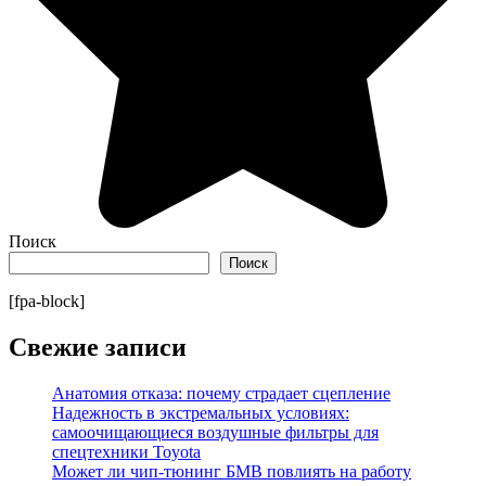
Поиск
Поиск
[fpa-block]
Свежие записи
Анатомия отказа: почему страдает сцепление
Надежность в экстремальных условиях:
самоочищающиеся воздушные фильтры для
спецтехники Toyota
Может ли чип-тюнинг БМВ повлиять на работу