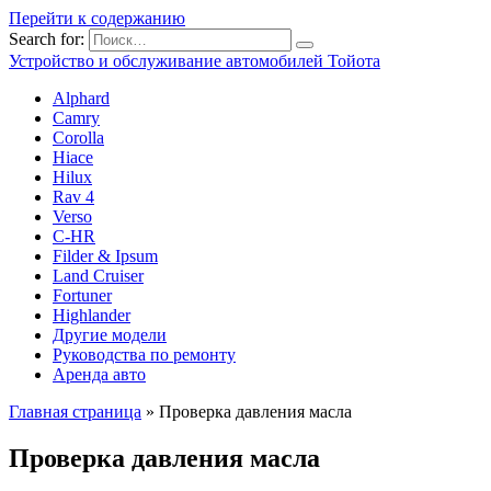
Перейти к содержанию
Search for:
Устройство и обслуживание автомобилей Тойота
Alphard
Camry
Corolla
Hiace
Hilux
Rav 4
Verso
C-HR
Filder & Ipsum
Land Cruiser
Fortuner
Highlander
Другие модели
Руководства по ремонту
Аренда авто
Главная страница
»
Проверка давления масла
Проверка давления масла