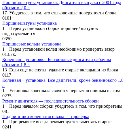
Поршни/шатуны установка. Двигатели выпуска с 2001 года
объемом 2,0 л
17 Убедитесь в том, что стыковочные поверхности блока
0
101
Поршни/шатуны установка
1 Перед установкой сборок поршней/ шатунов
подразумевается
0
350
Поршневые кольца установка
1 Перед установкой колец необходимо проверить зазор
0
13.7к.
Коленвал – установка. Бензиновые двигатели рабочим
объемом 1,8 л
13 Если еще не сняты, удалите старые вкладыши из блока
0
117
Коленвал – установка. Все двигатели, кроме бензинового 1,8
л
1 Установка коленвала является первым основным шагом
0
235
Ремонт двигателя — последовательность сборки
1 Перед началом сборки убедитесь в том, что приобретены
0
81
Подшипники коленчатого вала — проверка
1 При ремонте всегда рекомендуется заменять старые
0
241