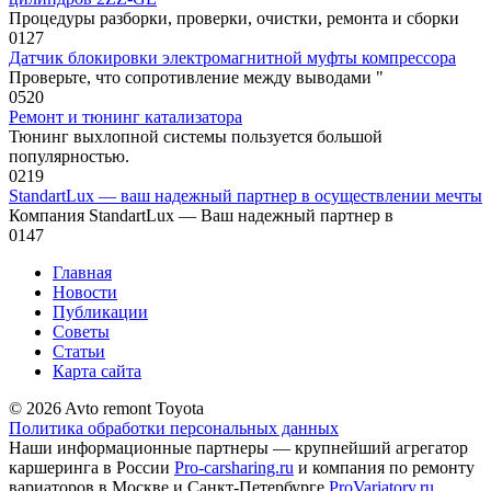
Процедуры разборки, проверки, очи­стки, ремонта и сборки
0
127
Датчик блокировки электромагнитной муфты компрессора
Проверьте, что сопротивление между выводами "
0
520
Ремонт и тюнинг катализатора
Тюнинг выхлопной системы пользуется большой
популярностью.
0
219
StandartLux — ваш надежный партнер в осуществлении мечты
Компания StandartLux — Ваш надежный партнер в
0
147
Главная
Новости
Публикации
Советы
Статьи
Карта сайта
© 2026 Avto remont Toyota
Политика обработки персональных данных
Наши информационные партнеры — крупнейший агрегатор
каршеринга в России
Pro-carsharing.ru
и компания по ремонту
вариаторов в Москве и Санкт-Петербурге
ProVariatory.ru