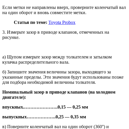
Если метки не направлены вверх, проверните коленчатый вал
на один оборот и вновь совместите метки.
Статья по теме:
Toyota Probox
3. Измерьте зазор в приводе клапа­нов, отмеченных на
рисунке.
а) Щупом измерьте зазор между толкателем и затылком
кулачка рас­пределительного вала.
б) Запишите значения величины за­зора, выходящего за
указанные пределы. Эти значения будут ис­пользованы позже
для подбора не­обходимой величины толкателя.
Номинальный зазор в приводе клапа­нов (на холодном
двигателе):
впускных.
………………….
0,15 — 0,25 мм
выпускных
……………….
0,25 — 0,35 мм
в) Поверните коленчатый вал на один оборот (360°) и