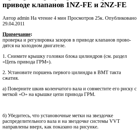
приводе клапанов 1NZ-FE и 2NZ-FE
Автор
admin
На чтение
4 мин
Просмотров
25к.
Опубликовано
29.04.2011
Примечание
:
проверка и регулировка зазоров в приводе клапанов прово­
дятся на холодном двигателе.
1. Снимите крышку головки блока цилиндров (см. раздел
«Цепь приво­да ГРМ»).
2. Установите поршень первого ци­линдра в ВМТ такта
сжатия.
а) Поверните шкив коленчатого вала и совместите его риску с
меткой «О» на крышке цепи привода ГРМ.
б) Убедитесь, что установочные метки на звездочке
распредели­тельного вала и на звездочке сис­темы VVT
направлены вверх, как показано на рисунке.