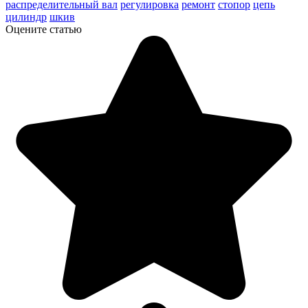
распределительный вал
регулировка
ремонт
стопор
цепь
цилиндр
шкив
Оцените статью