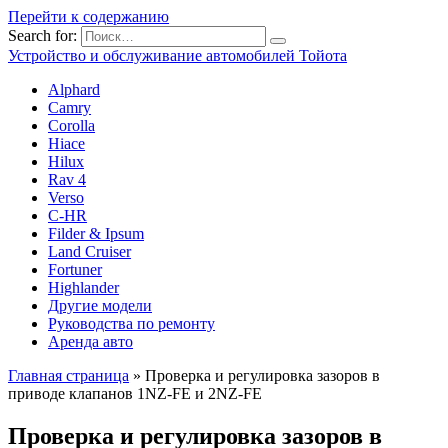
Перейти к содержанию
Search for:
Устройство и обслуживание автомобилей Тойота
Alphard
Camry
Corolla
Hiace
Hilux
Rav 4
Verso
C-HR
Filder & Ipsum
Land Cruiser
Fortuner
Highlander
Другие модели
Руководства по ремонту
Аренда авто
Главная страница
»
Проверка и регулировка зазоров в
приводе клапанов 1NZ-FE и 2NZ-FE
Проверка и регулировка зазоров в