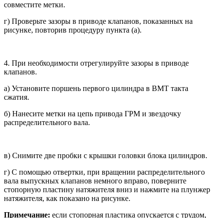
совместите метки.
г) Проверьте зазоры в приводе кла­панов, показанных на
рисунке, по­вторив процедуру пункта (а).
4. При необходимости отрегулируйте зазоры в приводе
клапанов.
а) Установите поршень первого ци­линдра в ВМТ такта
сжатия.
б) Нанесите метки на цепь привода ГРМ и звездочку
распределительно­го вала.
в) Снимите две пробки с крышки го­ловки блока цилиндров.
г) С помощью отвертки, при враще­нии распределительного
вала выпу­скных клапанов немного вправо, по­верните
стопорную пластину натяжителя вниз и нажмите на плунжер
натяжителя, как показано на рисунке.
Примечание
:
если стопорная пла­стика опускается с трудом,