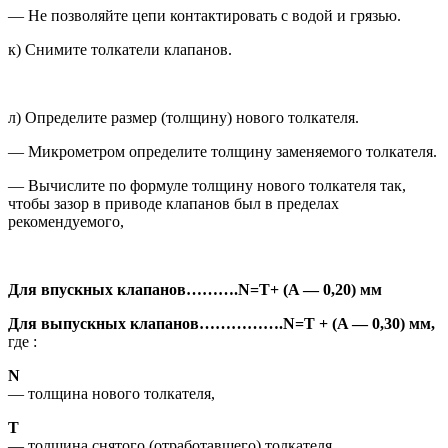
— Не позволяйте цепи контактиро­вать с водой и грязью.
к) Снимите толкатели клапанов.
л) Определите размер (толщину) нового толкателя.
— Микрометром определите толщи­ну заменяемого толкателя.
— Вычислите по формуле толщину нового толкателя так,
чтобы зазор в приводе клапанов был в преде­лах
рекомендуемого,
Для впускных клапанов
……….
N
=
T
+
(
A
— 0,20) мм
Для выпускных клапанов
…………….
N=Т + (
A
— 0,30) мм,
где :
N
— толщина нового толкателя,
Т
— толщина снятого (отработав­шего) толкателя,