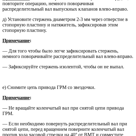
повто­рите операцию, немного поворачивая
распределительный вал выпускных клапанов влево-вправо.
д) Установите стержень диаметром 2-3 мм через отверстие в
стопорную пластину и натяжитель, зафиксиро­вав этим
стопорную пластину.
Примечание
:
— Для того чтобы было легче за­фиксировать стержень,
немного поворачивайте распределитель­ный вал влево-вправо.
— Зафиксируйте стержень изолен­той, чтобы он не выпал.
е) Снимите цепь привода ГРМ со звездочки.
Примечание
:
— Не вращайте коленчатый вал при снятой цепи привода
ГРМ.
— Если необходимо повернуть рас­пределительный вал при
снятой цепи, перед вращением поверните коленчатый вал
против хода часо­вой стрелки на 40° от ВМТ и со­вместите