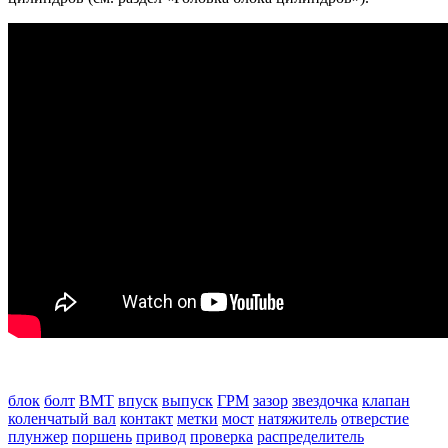
tech doc corolla 2000-06
блок
болт
ВМТ
впуск
выпуск
ГРМ
зазор
звездочка
клапан
коленчатый вал
контакт
метки
мост
натяжитель
отверстие
плунжер
поршень
привод
проверка
распределитель