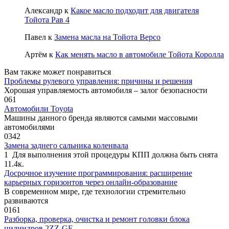
Александр
к
Какое масло подходит для двигателя
Тойота Рав 4
Павел
к
Замена масла на Тойота Версо
Артём
к
Как менять масло в автомобиле Тойота Королла
Вам также может понравиться
Проблемы рулевого управления: причины и решения
Хорошая управляемость автомобиля – залог безопасности
0
61
Автомобили Toyota
Машины данного бренда являются самыми массовыми
автомобилями
0
342
Замена заднего сальника коленвала
1 Для выполнения этой процедуры КПП должна быть снята
1
1.4к.
Досрочное изучение программирования: расширение
карьерных горизонтов через онлайн-образование
В современном мире, где технологии стремительно
развиваются
0
161
Разборка, проверка, очистка и ремонт головки блока
цилиндров 2ZZ-GE