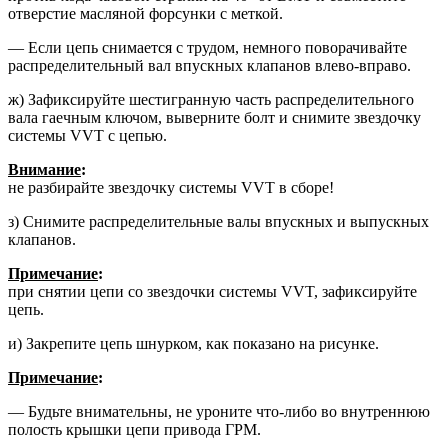
отверстие масляной форсунки с меткой.
— Если цепь снимается с трудом, немного поворачивайте
распреде­лительный вал впускных клапанов влево-вправо.
ж) Зафиксируйте шестигранную часть распределительного
вала га­ечным ключом, выверните болт и снимите звездочку
системы VVT с цепью.
Внимание
:
не разбирайте звездочку системы VVT в сборе!
з) Снимите распределительные ва­лы впускных и выпускных
клапанов.
Примечание
:
при снятии цепи со звездочки системы VVT, зафикси­руйте
цепь.
и) Закрепите цепь шнурком, как по­казано на рисунке.
Примечание
:
— Будьте внимательны, не уроните что-либо во внутреннюю
полость крышки цепи привода ГРМ.