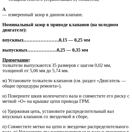
А
— измеренный зазор в данном клапане.
Номинальный зазор в приводе клапа­нов (на холодном
двигателе):
впускных.
………………….
0,15 — 0,25 мм
выпускных
……………….
0,25 —
0,35 мм
Примечание
:
толкатели выпускают­ся 35 размеров с шагом 0,02 мм,
толщиной от 5,06 мм до 5,74 мм.
м) Установите толкатели клапанов (см. раздел «Двигатель —
общие про­цедуры ремонта»).
и) Поверните шкив коленчатого вала и совместите его риску с
меткой «О» на крышке цепи привода ГРМ.
о) Удерживая цепь, установите рас­пределительный вал
впускных кла­панов со звездочкой в сборе,
п) Совместите метки на цепи и звез­дочке распределительного
вала, р) Установите два распределитель­ных вала и звездочки в