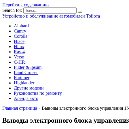
Перейти к содержанию
Search for:
Устройство и обслуживание автомобилей Тойота
Alphard
Camry
Corolla
Hiace
Hilux
Rav 4
Verso
C-HR
Filder & Ipsum
Land Cruiser
Fortuner
Highlander
Другие модели
Руководства по ремонту
Аренда авто
Главная страница
»
Выводы электронного блока управления 1
Выводы электронного блока управлени