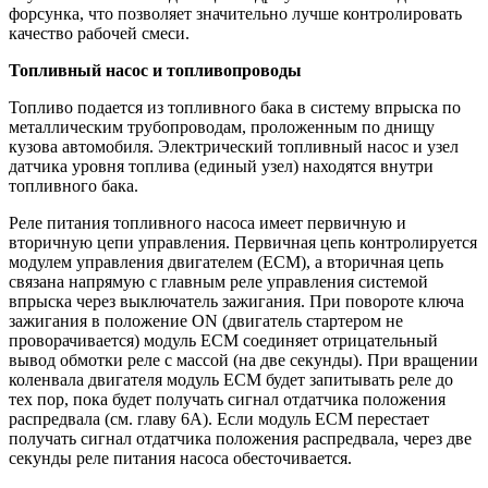
форсунка, что позволяет значительно лучше контролировать
качество рабочей смеси.
Топливный насос и топливопроводы
Топливо подается из топливного бака в систему впрыска по
металлическим трубопроводам, проложенным по днищу
кузова автомобиля. Электрический топливный насос и узел
датчика уровня топлива (единый узел) находятся внутри
топливного бака.
Реле питания топливного насоса имеет первичную и
вторичную цепи управления. Первичная цепь контролируется
модулем управления двигателем (ЕСМ), а вторичная цепь
связана напрямую с главным реле управления системой
впрыска через выключатель зажигания. При повороте ключа
зажигания в положение ON (двигатель стартером не
проворачивается) модуль ЕСМ соединяет отрицательный
вывод обмотки реле с массой (на две секунды). При вращении
коленвала двигателя модуль ЕСМ будет запитывать реле до
тех пор, пока будет получать сигнал отдатчика положения
распредвала (см. главу 6А). Если модуль ЕСМ перестает
получать сигнал отдатчика положения распредвала, через две
секунды реле питания насоса обесточивается.