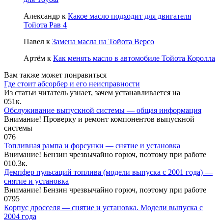
Александр
к
Какое масло подходит для двигателя
Тойота Рав 4
Павел
к
Замена масла на Тойота Версо
Артём
к
Как менять масло в автомобиле Тойота Королла
Вам также может понравиться
Где стоит абсорбер и его неисправности
Из статьи читатель узнает, зачем устанавливается на
0
51к.
Обслуживание выпускной системы — общая информация
Внимание! Проверку и ремонт компонентов выпускной
системы
0
76
Топливная рампа и форсунки — снятие и установка
Внимание! Бензин чрезвычайно горюч, поэтому при работе
0
10.3к.
Демпфер пульсаций топлива (модели выпуска с 2001 года) —
снятие и установка
Внимание! Бензин чрезвычайно горюч, поэтому при работе
0
795
Корпус дросселя — снятие и установка. Модели выпуска с
2004 года