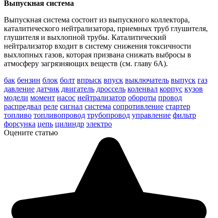
Выпускная система
Выпускная система состоит из выпускного коллектора,
каталитического нейтрализатора, приемных труб глушителя,
глушителя и выхлопной трубы. Каталитический
нейтрализатор входит в систему снижения токсичности
выхлопных газов, которая призвана снижать выбросы в
атмосферу загрязняющих веществ (см. главу 6А).
бак
бензин
блок
болт
впрыск
впуск
выключатель
выпуск
газ
давление
датчик
двигатель
дроссель
коленвал
корпус
кузов
модели
момент
насос
нейтрализатор
обороты
провод
распредвал
реле
сигнал
система
сопротивление
стартер
топливо
топливопровод
трубопровод
управление
фильтр
форсунка
цепь
цилиндр
электро
Оцените статью