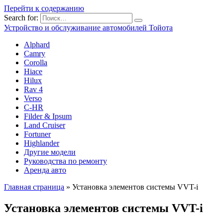
Перейти к содержанию
Search for:
Устройство и обслуживание автомобилей Тойота
Alphard
Camry
Corolla
Hiace
Hilux
Rav 4
Verso
C-HR
Filder & Ipsum
Land Cruiser
Fortuner
Highlander
Другие модели
Руководства по ремонту
Аренда авто
Главная страница
»
Установка элементов системы VVT-i
Установка элементов системы VVT-i