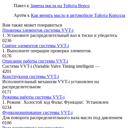
Павел
к
Замена масла на Тойота Версо
Артём
к
Как менять масло в автомобиле Тойота Королла
Вам также может понравиться
Проверка элементов системы VVT-i
1. Установите распределительный вал в тиски и убедитесь
0
236
Снятие элементов системы VVT-i
1. Выполните операции проверки эле­ментов.
0
176
Описание работы системы VVT-i
Система VVT-i (Variable Valve Timing intelligent —
4
201
Конструкция системы VVT-i
Исполнительный механизм VVT-i ус­тановлен на
распределительном
0
171
Режимы работы системы VVT-i
1. Режим: Холостой ход Фазы: Функции: Установлен
0
234
Функционирование системы VVT-i
Для поворота распределительного вала масло под давлением
0
100
Реле вентилятора конденсатора