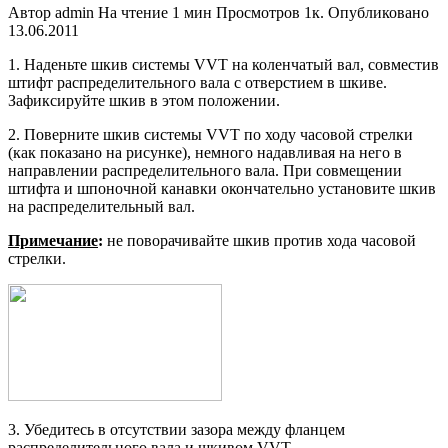
Автор
admin
На чтение
1 мин
Просмотров
1к.
Опубликовано
13.06.2011
1. Наденьте шкив системы VVT на коленчатый вал, совместив
штифт распределительного вала с отвер­стием в шкиве.
Зафиксируйте шкив в этом положении.
2. Поверните шкив системы VVT по хо­ду часовой стрелки
(как показано на рисунке), немного надавливая на него в
направлении распределительного ва­ла. При совмещении
штифта и шпо­ночной канавки окончательно устано­вите шкив
на распределительный вал.
Примечание
:
не поворачивайте шкив против хода часовой
стрелки.
3. Убедитесь в отсутствии зазора между фланцем
распределительного вала и шкивом VVT.